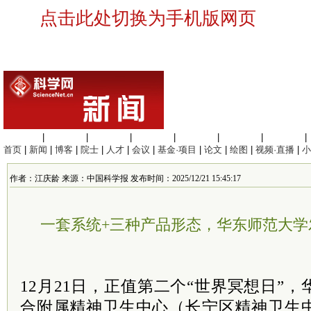
点击此处切换为手机版网页
生命科学
|
医学科学
|
化学科学
|
工程材料
|
信息科学
|
地球科学
|
数理科学
|
首页
|
新闻
|
博客
|
院士
|
人才
|
会议
|
基金·项目
|
论文
|
绘图
|
视频·直播
|
小
作者：江庆龄 来源：中国科学报 发布时间：2025/12/21 15:45:17
一套系统+三种产品形态，华东师范大学
12月21日，正值第二个“世界冥想日”
合附属精神卫生中心（长宁区精神卫生