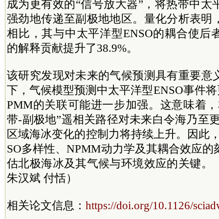
成为更有效的“信号放大器”，将热带中太
强劲地传递至副极地地区。量化分析表明，
相比，其与中太平洋型ENSO的耦合使后
的解释贡献提升了38.9%。
该研究发现对未来的气候预测具有重要意
下，气候模型预测中太平洋型ENSO事件
PMM的关联可能进一步加强。这意味着，
带-副极地”遥相关路径对未来白令海乃至
区域海冰变化的控制力将持续上升。因此，
SO多样性、NPMM动力学及其耦合效应
估北极海冰及其气候与环境效应的关键。
朱汉斌 付恬）
相关论文信息：
https://doi.org/10.1126/scia