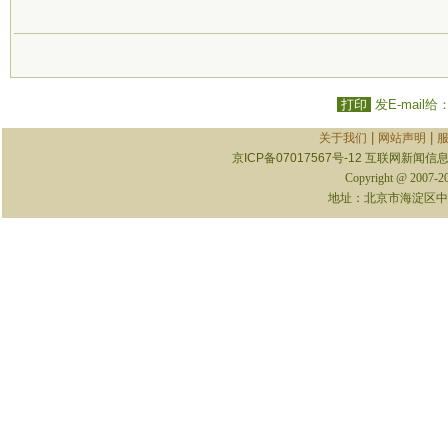
打印
发E-mail给
|
|
关于我们
网站声明
京ICP备07017567号-12
互联网新闻信息服
Copyright @ 2007-
地址：北京市海淀区中关村