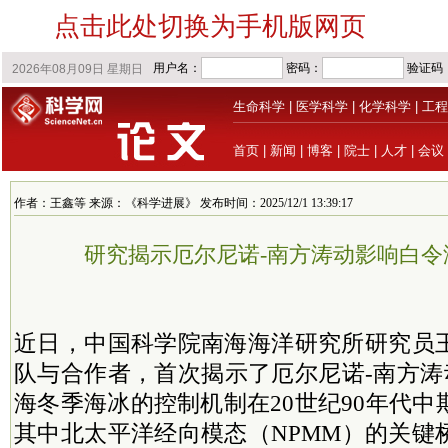
点击此处切换为手机版网页
生命科学
|
医学科学
|
化学科学
|
工程
首页
|
新闻
|
博客
|
院士
|
人才
|
会议
作者：王鑫等 来源：《科学进展》 发布时间：2025/12/1 13:39:17
研究揭示厄尔尼诺-南方涛动影响白令
近日，中国科学院南海海洋研究所研究员
队与合作者，首次揭示了厄尔尼诺-南方涛
海冬季海冰的控制机制在20世纪90年代
其中北太平洋经向模态（NPMM）的关键