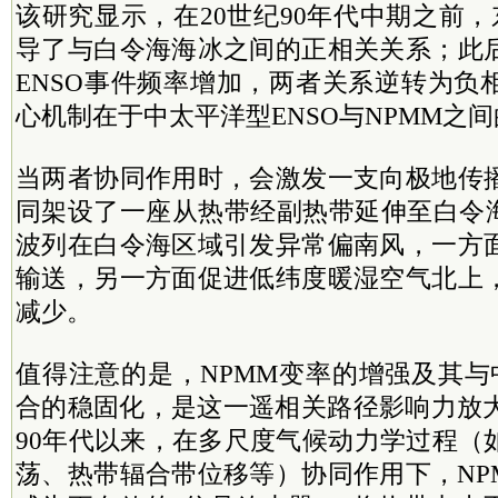
该研究显示，在20世纪90年代中期之前，
导了与白令海海冰之间的正相关关系；此
ENSO事件频率增加，两者关系逆转为负
心机制在于中太平洋型ENSO与NPMM之
当两者协同作用时，会激发一支向极地传
同架设了一座从热带经副热带延伸至白令海
波列在白令海区域引发异常偏南风，一方
输送，另一方面促进低纬度暖湿空气北上
减少。
值得注意的是，NPMM变率的增强及其与
合的稳固化，是这一遥相关路径影响力放大
90年代以来，在多尺度气候动力学过程（
荡、热带辐合带位移等）协同作用下，NP