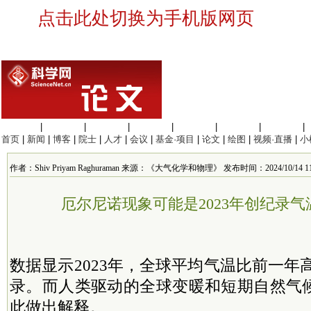
点击此处切换为手机版网页
生命科学
|
医学科学
|
化学科学
|
工程材料
|
信息科学
|
地球科学
|
数理科学
|
首页
|
新闻
|
博客
|
院士
|
人才
|
会议
|
基金·项目
|
论文
|
绘图
|
视频·直播
|
小
作者：Shiv Priyam Raghuraman 来源：《大气化学和物理》 发布时间：2024/10/14 11:
厄尔尼诺现象可能是2023年创纪录
数据显示2023年，全球平均气温比前一年高
录。而人类驱动的全球变暖和短期自然气
此做出解释。