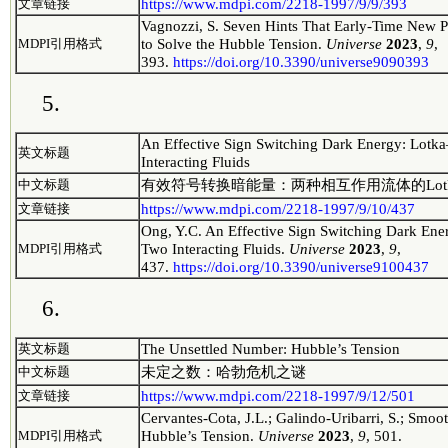
https://www.mdpi.com/2218-1997/9/9/393
文章链接
Vagnozzi, S. Seven Hints That Early-Time New Ph
to Solve the Hubble Tension.
Universe
2023
,
9
,
MDPI引用格式
393.
https://doi.org/10.3390/universe9090393
5.
An Effective Sign Switching Dark Energy: Lotka
英文标题
Interacting Fluids
有效符号转换暗能量：两种相互作用流体的Lotka–V
中文标题
https://www.mdpi.com/2218-1997/9/10/437
文章链接
Ong, Y.C. An Effective Sign Switching Dark Ene
Two Interacting Fluids.
Universe
2023
,
9
,
MDPI引用格式
437.
https://doi.org/10.3390/universe9100437
6.
The Unsettled Number: Hubble’s Tension
英文标题
未定之数：哈勃危机之谜
中文标题
https://www.mdpi.com/2218-1997/9/12/501
文章链接
Cervantes-Cota, J.L.; Galindo-Uribarri, S.; Smoo
Hubble’s Tension.
Universe
2023
,
9
, 501.
MDPI引用格式