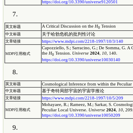
https://doi.org/10.3390/universe9120501
7.
A Critical Discussion on the
H
Tension
英文标题
0
关于哈勃危机的批判性讨论
中文标题
https://www.mdpi.com/2218-1997/10/3/140
文章链接
Capozziello, S.; Sarracino, G.; De Somma, G. A C
the
H
Tension.
Universe
2024
,
10
, 140.
MDPI引用格式
0
https://doi.org/10.3390/universe10030140
8.
Cosmological Inference from within the Peculiar
英文标题
基于奇特局部宇宙的宇宙学推论
中文标题
https://www.mdpi.com/2218-1997/10/5/209
文章链接
Mohayaee, R.; Rameez, M.; Sarkar, S. Cosmologic
Peculiar Local Universe.
Universe
2024
,
10
, 209
MDPI引用格式
https://doi.org/10.3390/universe10050209
9.