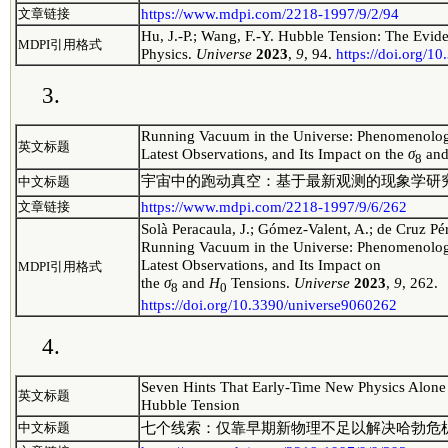
https://www.mdpi.com/2218-1997/9/2/94
文章链接
Hu, J.-P.; Wang, F.-Y. Hubble Tension: The Evi
MDPI引用格式
Physics.
Universe
2023
,
9
, 94.
https://doi.org/1
3.
Running Vacuum in the Universe: Phenomenologic
英文标题
Latest Observations, and Its Impact on the
σ
an
8
宇宙中的跑动真空：基于最新观测的现象学研
中文标题
https://www.mdpi.com/2218-1997/9/6/262
文章链接
Solà Peracaula, J.; Gómez-Valent, A.; de Cruz Pé
Running Vacuum in the Universe: Phenomenologic
Latest Observations, and Its Impact on
MDPI引用格式
the
σ
and
H
Tensions.
Universe
2023
,
9
, 262.
8
0
https://doi.org/10.3390/universe9060262
4.
Seven Hints That Early-Time New Physics Alone I
英文标题
Hubble Tension
七个线索：仅靠早期新物理不足以解决哈勃危
中文标题