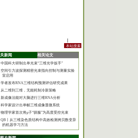
站内规定
|
手机版
关新闻
相关论文
中国科大研制出单光束“三维光学扳手”
空间引力波探测精密光束指向控制与测量实验
室启用
学者发布RNA三维结构预测评估研究成果
从二维到三维，无能耗制冷新策略
新成像法能对大脑进行三维RNA分析
科学家设计出单帧三维成像显微系统
物理学家首次将μ子“驯服”为高度受控光束
QB丨从三维染色质结构中高效检测拷贝数变异
的机器学习方法
图片新闻