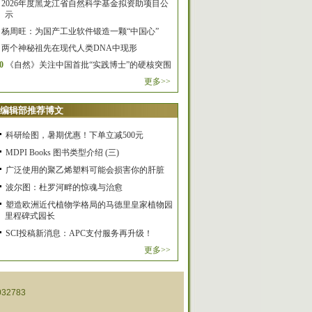
2026年度黑龙江省自然科学基金拟资助项目公
示
杨周旺：为国产工业软件锻造一颗“中国心”
两个神秘祖先在现代人类DNA中现形
0
《自然》关注中国首批“实践博士”的硬核突围
更多>>
编辑部推荐博文
科研绘图，暑期优惠！下单立减500元
MDPI Books 图书类型介绍 (三)
广泛使用的聚乙烯塑料可能会损害你的肝脏
波尔图：杜罗河畔的惊魂与治愈
塑造欧洲近代植物学格局的马德里皇家植物园
里程碑式园长
SCI投稿新消息：APC支付服务再升级！
更多>>
32783