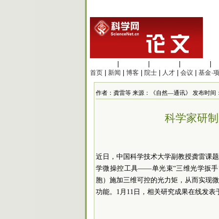
生命科学
|
医学科学
|
化学科学
|
工程材料
|
首页
|
新闻
|
博客
|
院士
|
人才
|
会议
|
基金·
作者：龚雷等 来源：《自然—通讯》 发布时间：2025/1
科学家研制
近日，中国科学技术大学
副教授
龚雷课题
学微操控工具——单光束“三维光学扳
胞）施加三维可控的光力矩，从而实现
功能。1月11日，相关研究成果在线发表