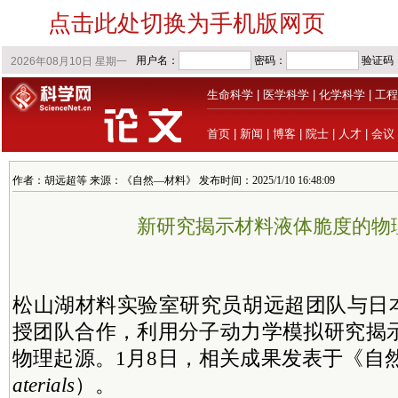
点击此处切换为手机版网页
生命科学
|
医学科学
|
化学科学
|
工程
首页
|
新闻
|
博客
|
院士
|
人才
|
会议
作者：胡远超等 来源：《自然—材料》 发布时间：2025/1/10 16:48:09
新研究揭示材料液体脆度的物
松山湖材料实验室研究员胡远超团队与日本东
授团队合作，利用分子动力学模拟研究揭
物理起源。1月8日，相关成果发表于《自
aterials
）。