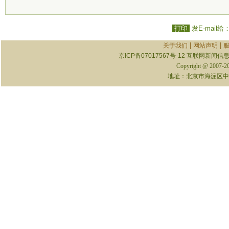
打印
发E-mail给
|
|
关于我们
网站声明
京ICP备07017567号-12
互联网新闻信息服
Copyright @ 2007-
地址：北京市海淀区中关村