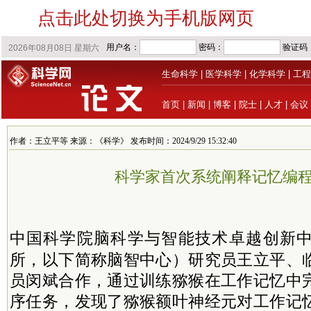
点击此处切换为手机版网页
生命科学
|
医学科学
|
化学科学
|
工程
首页
|
新闻
|
博客
|
院士
|
人才
|
会议
作者：王立平等 来源：《科学》 发布时间：2024/9/29 15:32:40
科学家首次系统阐释记忆编
中国
科学院
脑科学与智能技术卓越创新
所，以下简称脑智中心）研究员王立平、
员闵斌合作，通过训练猕猴在工作记忆中
序任务，发现了猕猴额叶神经元对工作记