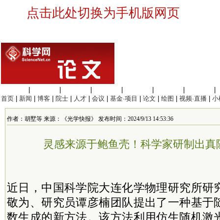
点击此处切换为手机版网页
生命科学
|
医学科学
|
化学科学
|
工程材料
|
信息科学
|
地球科学
|
数理科学
|
首页
|
新闻
|
博客
|
院士
|
人才
|
会议
|
基金·项目
|
论文
|
绘图
|
视频·直播
|
小
作者：胡墅等 来源：《光学快报》 发布时间：2024/9/13 14:53:36
灵感来源于鲍鱼壳！科学家研制出真
近日，中国
科学院
大连化学物理研究所研
敬为、研究员谭彦楠团队提出了一种基于
数生成的新方法。该方法利用仿生随机激