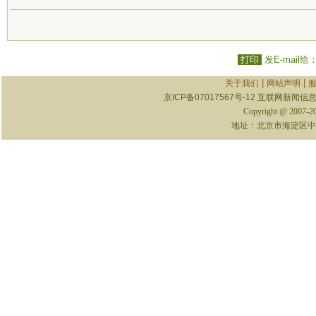
打印
发E-mail给
|
|
关于我们
网站声明
京ICP备07017567号-12
互联网新闻信息服
Copyright @ 2007-
地址：北京市海淀区中关村