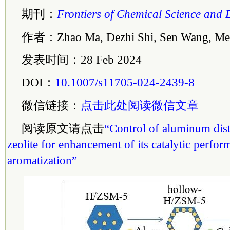
期刊：
Frontiers of Chemical Science and 
作者：Zhao Ma, Dezhi Shi, Sen Wang, Mei
发表时间：28 Feb 2024
DOI：
10.1007/s11705-024-2439-8
微信链接：
点击此处阅读微信文章
阅读原文请点击
“Control of aluminum dis
zeolite for enhancement of its catalytic perfo
aromatization”