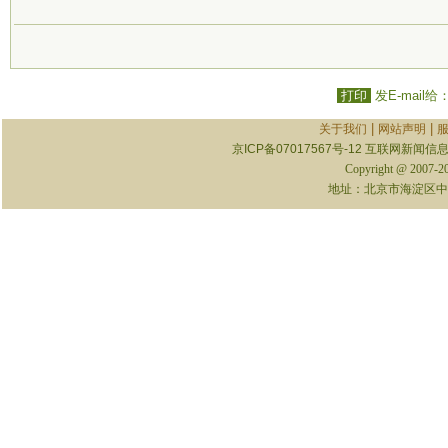
打印
发E-mail给
|
|
关于我们
网站声明
京ICP备07017567号-12
互联网新闻信息服
Copyright @ 2007-
地址：北京市海淀区中关村