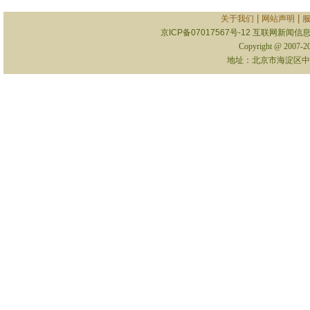
|
|
关于我们
网站声明
京ICP备07017567号-12
互联网新闻信息服
Copyright @ 2007-
地址：北京市海淀区中关村