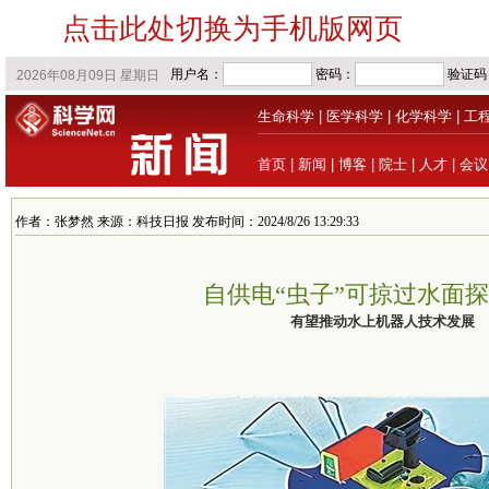
点击此处切换为手机版网页
生命科学
|
医学科学
|
化学科学
|
工
首页
|
新闻
|
博客
|
院士
|
人才
|
会议
作者：张梦然 来源：科技日报 发布时间：2024/8/26 13:29:33
自供电“虫子”可掠过水面
有望推动水上机器人技术发展