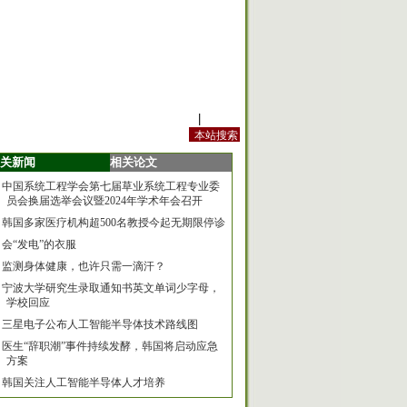
站内规定
|
手机版
关新闻
相关论文
中国系统工程学会第七届草业系统工程专业委
员会换届选举会议暨2024年学术年会召开
韩国多家医疗机构超500名教授今起无期限停诊
会“发电”的衣服
监测身体健康，也许只需一滴汗？
宁波大学研究生录取通知书英文单词少字母，
学校回应
三星电子公布人工智能半导体技术路线图
医生“辞职潮”事件持续发酵，韩国将启动应急
方案
韩国关注人工智能半导体人才培养