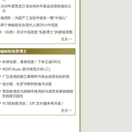
2026年度黑龙江省自然科学基金拟资助项目公
示
杨周旺：为国产工业软件锻造一颗“中国心”
两个神秘祖先在现代人类DNA中现形
0
《自然》关注中国首批“实践博士”的硬核突围
更多>>
编辑部推荐博文
科研绘图，暑期优惠！下单立减500元
MDPI Books 图书类型介绍 (三)
广泛使用的聚乙烯塑料可能会损害你的肝脏
波尔图：杜罗河畔的惊魂与治愈
塑造欧洲近代植物学格局的马德里皇家植物园
里程碑式园长
SCI投稿新消息：APC支付服务再升级！
更多>>