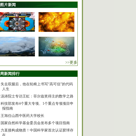
图片新闻
>>更多
周新闻排行
失去双腿后，他在轮椅上书写“高可信”的代码
人生
汤涛院士专访王虹：菲尔兹奖得主的数学之路
科技部发布4个重大专项、1个重点专项项目申
报指南
王旭任山西中医药大学校长
国家自然科学基金委员会发布多个项目指南
力直接构成物质！中国科学家首次认证胶球存
在