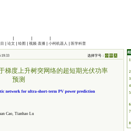
信息科学
|
地球科学
|
数理科学
|
管理综合
项目
|
论文
|
绘图
|
视频·直播
|
小柯机器人
|
医学科普
相
:19:33
选择字号：
小
中
大
1
ticle：基于梯度上升树突网络的超短期光伏功率
2
预测
3
4
tic network for ultra-short-term PV power prediction
5
6
7
an Cao, Tianhao Lu
8