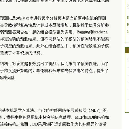
电预测，以提高太阳能资源的利用率，改善电力系统的优化调
7
8
预测以及对PV功率进行频率分解预测是当前两种主流的预测
9
会导致模型复杂性及计算成本显著增加，且依赖于信号分解参
1
器聚合在一起的组合模型更为实用。Bagging和stacking
得更准确的预测结果。但不同算法的子模型的预测结果不能实
子模型的预测结果。此外在组合模型中，预测性能较差的子模
造成了计算资源的浪费。
结构，对设置超参数提出了挑战，从而限制了预测性能。为了
于梯度提升策略的计算逻辑和分布式光伏发电的特点，提出了
预测模型。
的基本机器学习算法。与传统神经网络多层感知器（MLP）不
辑运算，模拟生物神经系统中树突的信息处理。MLP和DD的结构如
全连接结构。然而，DD采用矩阵运算函数作为其神经元的激活