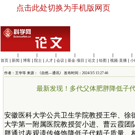
点击此处切换为手机版网页
生命科学
|
医学科学
|
化学科学
|
工程材料
|
信息科学
|
地球科学
|
数理科学
|
首页
|
新闻
|
博客
|
院士
|
人才
|
会议
|
基金·项目
|
论文
|
绘图
|
视频·直播
|
小
作者：王华等 来源：《自然—通讯》 发布时间：2024/3/5 15:27:46
最新发现！多代父体肥胖降低子
安徽医科大学公共卫生学院教授王华、徐
大学第一附属医院教授贺小进、曹云霞团
胖通过表观遗传修饰降低子代精子质量。