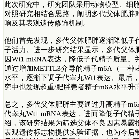
此次研究中，研究团队采用动物模型、细胞
对照研究相结合思路，阐明多代父体肥胖
响及其表观遗传修饰机制。
他们首先发现，多代父体肥胖逐渐降低子
子活力。进一步研究结果显示，多代父体
因Wt1 mRNA表达，降低子代精子质量
通过增加METTL3介导的精子m6A（一
水平，逐渐下调子代睾丸Wt1表达。最后
究中也发现超重/肥胖患者精子m6A水平升
总之，多代父体肥胖主要通过升高精子m6
代睾丸Wt1 mRNA表达，进而降低子代
绍，该研究结果为筛选父体不良因素暴露
表观遗传标志物提供实验证据，也为今后