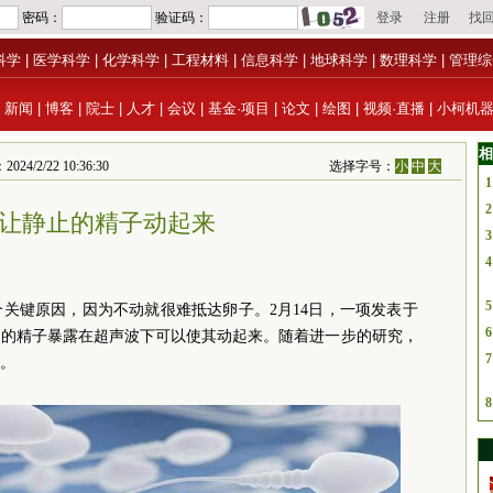
科学
|
医学科学
|
化学科学
|
工程材料
|
信息科学
|
地球科学
|
数理科学
|
管理综
|
新闻
|
博客
|
院士
|
人才
|
会议
|
基金·项目
|
论文
|
绘图
|
视频·直播
|
小柯机
相
/2/22 10:36:30
选择字号：
小
中
大
1
2
让静止的精子动起来
3
4
5
关键原因，因为不动就很难抵达卵子。2月14日，一项发表于
6
动的精子暴露在超声波下可以使其动起来。随着进一步的研究，
7
。
8