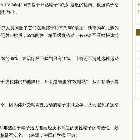
9
i Vafaie和同事基于评估精子“游泳”速度的指南，根据精子活
1
慢和静止。
究人员测量了它们在暴露于功率为800毫瓦、频率为40兆赫的
照射20秒后，59%的静止精子缓慢移动，有些甚至开始快速游
本的36%，在治疗后下降到只有10%。目前还不清楚这种运动
子线粒体的功能障碍，后者是细胞的“发电站”，从而有助于提
功率，因为体外受精需要活动的精子才能受孕，从而避免多次昂
方法对那些由于精子活力差而经历不育症的男性精子的有效性，还
胎是否安全。（来源：中国科学报 王方）