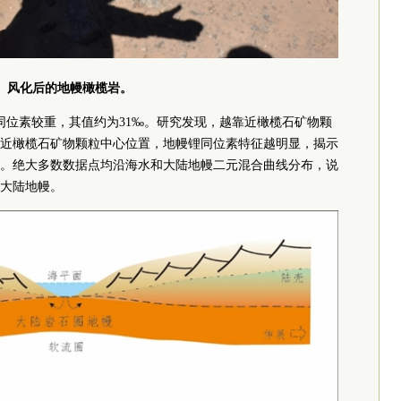
风化后的地幔橄榄岩。
同位素较重，其值约为31‰。研究发现，越靠近橄榄石矿物颗
近橄榄石矿物颗粒中心位置，地幔锂同位素特征越明显，揭示
。绝大多数数据点均沿海水和大陆地幔二元混合曲线分布，说
大陆地幔。