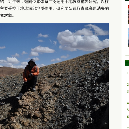
绍，近年来，锂同位素体系广泛运用于地幔橄榄岩研究。以往
主要受控于地球深部地质作用。研究团队选取青藏高原消失的
究对象。
一
1
2
3
4
5
6
7