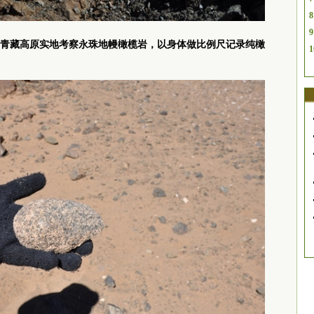
8
9
青藏高原实地考察永珠地幔橄榄岩，以身体做比例尺记录纯橄
1