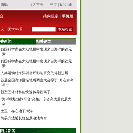
合
站内规定
|
手机版
器人
|
医学科普
关新闻
相关论文
我国科学家在大陆地幔中发现来自海洋的锂元
素
我国科学家在大陆地幔中发现来自海洋的锂元
素
人类活动对海洋磷循环影响研究取得新进展
首届全国海洋区域地质调查大会拟于5月在青岛
举办
新型固体材料能快速传导锂离子
“海洋牧场渔旅平台”亮相广东省高质量发展大
会
土卫一存在地下海洋
简易方法延长锂金属电池寿命
图片新闻