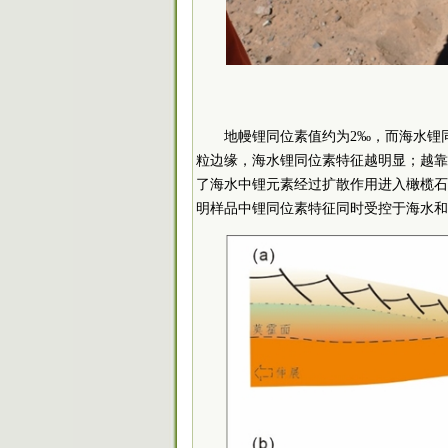
地幔锂同位素值约为2‰，而海水锂
粒边缘，海水锂同位素特征越明显；越靠
了海水中锂元素经过扩散作用进入橄榄石
明样品中锂同位素特征同时受控于海水和