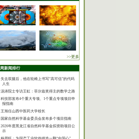
>>更多
周新闻排行
失去双腿后，他在轮椅上书写“高可信”的代码
人生
汤涛院士专访王虹：菲尔兹奖得主的数学之路
科技部发布4个重大专项、1个重点专项项目申
报指南
王旭任山西中医药大学校长
国家自然科学基金委员会发布多个项目指南
2026年度黑龙江省自然科学基金拟资助项目公
示
杨周旺：为国产工业软件锻造一颗“中国心”