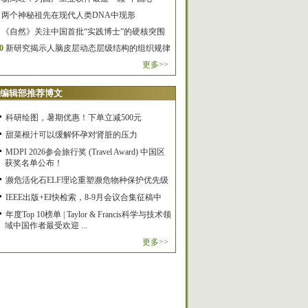
两个神秘祖先在现代人类DNA中现形
《自然》关注中国首批“实践博士”的硬核突围
0
新研究揭示人脑皮层动态层级结构的组织规律
更多>>
编辑部推荐博文
科研绘图，暑期优惠！下单立减500元
甜菜根汁可以缓解怀孕对肾脏的压力
MDPI 2026参会旅行奖 (Travel Award) 中国区
获奖名单公布！
濒危活化石ELF理论重塑濒危物种保护优先级
IEEE出版+EI快检索，8-9月会议合集征稿中
年度Top 10榜单 | Taylor & Francis科学与技术领
域中国作者最受欢迎 ...
更多>>