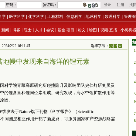
科学
|
医学科学
|
化学科学
|
工程材料
|
信息科学
|
地球科学
|
数理科学
|
管理综
|
新闻
|
博客
|
院士
|
人才
|
会议
|
基金·项目
|
论文
|
绘图
|
视频·直播
|
小柯机
相
/22 16:11:45
选择字号：
小
中
大
1
陆地幔中发现来自海洋的锂元素
2
3
4
国
科学院
青藏高原研究所碰撞隆升及影响团队史仁灯研究员及
中的锂含量和锂同位素组成。研究发现，海水中锂扩散作用等
5
原因。
6
发表于Nature旗下刊物《科学报告》（Scientific
7
藏高原不同圈层相互作用开拓了新思路，可服务国家矿产资源战略需
8