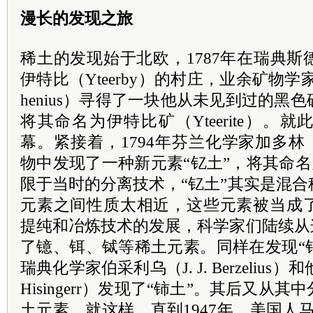
漫长的发现之旅
稀土的发现始于北欧，1787年在瑞典
伊特比（Yteerby）的村庄，业余矿物学家
henius）寻得了一块他从未见到过的黑
将其命名为伊特比矿（Yteerite）。
幕。紧接着，1794年芬兰化学家加多林（J.
物中发现了一种新元素“钇土”，将其命名为Y
限于当时的分离技术，“钇土”其实是混
元素之间性质太相近，这些元素被当成
提纯和冶炼技术的发展，科学家们陆续从
了镱、铒、铽等稀土元素。同样在发现“钇土
瑞典化学家伯采利乌（J. J. Berzeliu
Hisingerr）发现了“铈土”。其后又从
土元素。就这样，直到1947年，美国人马林斯克（