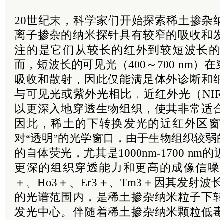
20世纪末，科学家们开始探索稀土掺杂
离子掺杂的纳米探针具有较窄的吸收和
注的是它们从较长的红外到较短波长
而，短波长的可见光（400～700 nm
吸收和散射，因此仅能满足体外诊断和
与可见光或紫外光相比，近红外光（NIR，7
以更深入地穿透生物组织，使其非常适
因此，稀土的下转换发光的近红外区
对“透明”的光学窗口，由于生物组织较
的自体荧光，尤其是1000nm-1700 n
更深的组织穿透能力和更高的成像信噪比
＋、Ho3＋、Er3＋、Tm3＋因其发射波长位于
的光谱范围内，是稀土掺杂纳米粒子下
发光中心。伴随着稀土掺杂纳米颗粒低