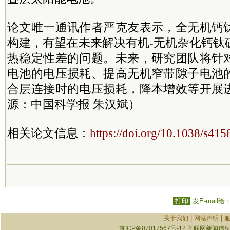
论文唯一通讯作者严克友表示，全无机钙
构建，有望在未来解决有机-无机杂化钙钛
热稳定性差的问题。未来，研究团队将针
电池的电压损耗、提高无机窄带隙子电池
合层连接时的电压损耗，降本增效等开展
源：中国科学报 朱汉斌）
相关论文信息：
https://doi.org/10.1038/s41
打印
发E-mail给
|
|
关于我们
网站声明
京ICP备07017567号-12
互联网新闻信息服