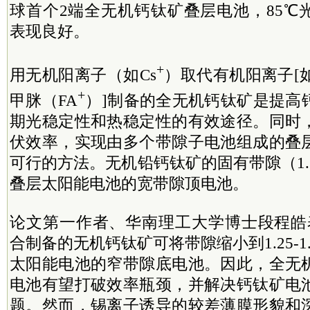
球首个2端全无机钙钛矿叠层电池，85℃
表现良好。
+
用无机阳离子（如Cs
）取代有机阳离子[
+
甲脒（FA
）]制备的全无机钙钛矿是提高
期光稳定性和热稳定性的有效途径。同时
伏效率，实现由多个带隙子电池组成的叠
可行的方法。无机铅钙钛矿的固有带隙（1.7-
叠层太阳能电池的宽带隙顶电池。
论文第一作者、华南理工大学博士段程皓表
合制备的无机钙钛矿可将带隙缩小到1.25-1.
太阳能电池的窄带隙底电池。因此，全无
电池有望打破效率瓶颈，并解决钙钛矿电
题。然而，锡离子诱导的较差薄膜形貌和