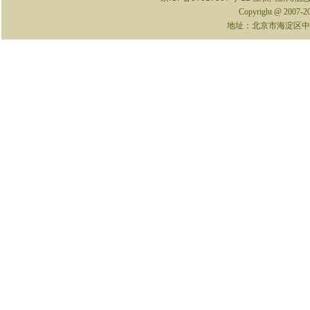
Copyright @ 2007-
地址：北京市海淀区中关村