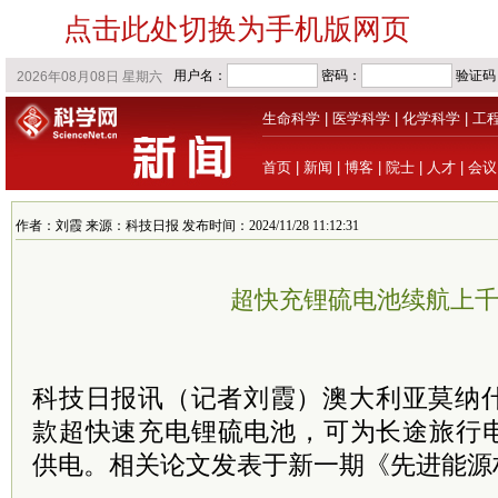
点击此处切换为手机版网页
生命科学
|
医学科学
|
化学科学
|
工
首页
|
新闻
|
博客
|
院士
|
人才
|
会议
作者：刘霞 来源：科技日报 发布时间：2024/11/28 11:12:31
超快充锂硫电池续航上
科技日报讯（记者
刘霞
）澳大利亚莫纳
款超快速充电锂硫电池，可为长途旅行
供电。相关论文发表于新一期《先进能源