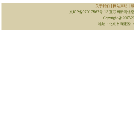
|
|
关于我们
网站声明
京ICP备07017567号-12
互联网新闻信息服
Copyright @ 2007-
地址：北京市海淀区中关村