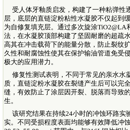
受人体牙釉质启发，构建了一种粘弹性
层，底层的直链淀粉粘性水凝胶不仅起到
为自修复填充层。通过多次旋涂TiO2@LA
法，在水凝胶顶部构建了坚固耐磨的超疏
高其在冲击载荷下的能量分散，防止裂纹
久性和耐腐蚀性使其在保护输油管道免受
极大的应用潜力。
修复性测试表明，不同于常见的亲水水
质，直链淀粉水凝胶在裂缝产生后可以完全修
缝，有效防止了涂层因开裂、脱落而导致
生。
该研究结果在持续24小时的冲蚀环路实
实。不同受损程度表面均能够有效降低冲