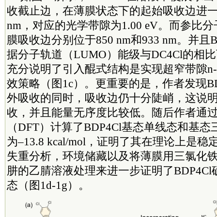
收截止边，在薄膜状态下的起始吸收边进一步
nm，对应的光学带隙为1.00 eV。而参比分
膜吸收边分别位于850 nm和933 nm。并且
据分子轨道（LUMO）能级与DC4Cl的相比下
充分说明了引入醌式结构是实现超窄带隙n
效策略（图1c）。更重要的是，作者发现BD
外吸收的同时，吸收边仍十分陡峭，这说
收，并且能量无序度比较低。随后作者通
（DFT）计算了BDP4Cl基态单线态和基
为–13.8 kcal/mol，证明了其在理论上
失重分析，环境储藏以及将薄膜用三氯化
肼的乙腈溶液处理来进一步证明了BDP4C
态（图1d-1g）。