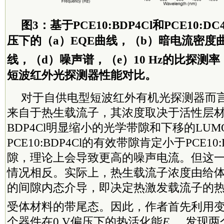
图3：基于PCE10:BDP4Cl和PCE10:D
压下的（a）EQE曲线，（b）暗电流密度
线，（d）噪声谱，（e）10 Hz的比探测
短波红外光探测器性能对比。
对于自供电型短波红外有机光探测器而
来自于热生载流子，其浓度取决于活性层
BDP4Cl明显缩小的光学带隙和下移的LU
PCE10:BDP4Cl的有效带隙肯定小于PCE10
隙，理论上会导致更高的噪声电流。但这
情况相反。实际上，热生载流子浓度由给体
的间隙内态介导，即决定热激发载流子的
受体材料的带尾态。因此，作者首先利用
个器件在0 V偏压下的热活化能
E
，发现两