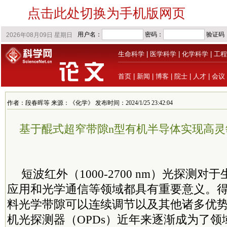
点击此处切换为手机版网页
生命科学
|
医学科学
|
化学科学
|
工程
首页
|
新闻
|
博客
|
院士
|
人才
|
会议
作者：段春晖等 来源：《化学》 发布时间：2024/1/25 23:42:04
基于醌式超窄带隙n型有机半导体实现高
短波红外（1000-2700 nm）光探测
应用和光学通信等领域都具有重要意义。
料光学带隙可以连续调节以及其他诸多优
机光探测器（OPDs）近年来逐渐成为了