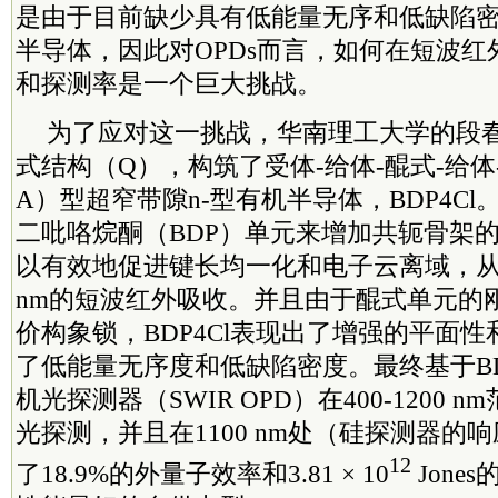
是由于目前缺少具有低能量无序和低缺陷
半导体，因此对OPDs而言，如何在短波
和探测率是一个巨大挑战。
为了应对这一挑战，华南理工大学的段
式结构（Q），构筑了受体-给体-醌式-给体-受
A）型超窄带隙n-型有机半导体，BDP4C
二吡咯烷酮（BDP）单元来增加共轭骨架
以有效地促进键长均一化和电子云离域，从而
nm的短波红外吸收。并且由于醌式单元的
价构象锁，BDP4Cl表现出了增强的平面
了低能量无序度和低缺陷密度。最终基于BD
机光探测器（SWIR OPD）在400-1200
光探测，并且在1100 nm处（硅探测器的
12
了18.9%的外量子效率和3.81 × 10
Jone