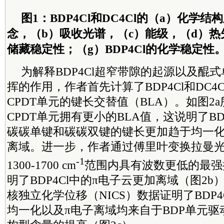
图1：BDP4Cl和DC4Cl的（a）化学
念，（b）吸收光谱，（c）能级，（d）热失
储藏稳定性；（g）BDP4Cl的化学稳定性
为解释BDP4Cl超窄带隙的起源以及醌式
挥的作用，作者首先计算了BDP4Cl和DC4
CPDT单元的键长交替值（BLA）。如图2a所
CPDT单元拥有更小的BLA值，这说明了BD
碳碳单键和碳碳双键的键长更加趋于均一
离域。进一步，作者通过傅里叶变换拉曼光谱
-1
1300-1700 cm
范围内具有波数更低的最强
明了BDP4Cl中的π电子云更加离域（图2
核独立化学位移（NICS）数据证明了BDP
均一化以及π电子离域均来自于BDP单元