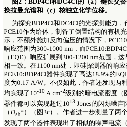
图2：BDP4Cl和DC4Cl的（a）键长
换拉曼光谱和（c）核独立化学位移。
为探究BDP4Cl和DC4Cl的光探测能力
PCE10作为给体，制备了倒置结构的有机光
示，不额外施加反向偏压的情况下，PCE10:D
响应范围为300-1000 nm，而PCE10:BD
（EQE）响应扩展到300-1200 nm范围
相一致。在1100 nm处，即硅探测器的响
PCE10:BDP4Cl器件实现了高达18.9%的
度为0.17 A/W。不仅如此，作者还发现两
-10
-2
均实现了10
A cm
级别的暗电流密度（
13
器件都可以实现超过10
Jones的闪烁噪
（
D
*）（图3c）。作者进一步测量了两
sh
发现了两个器件表现出了相似的噪声电流（