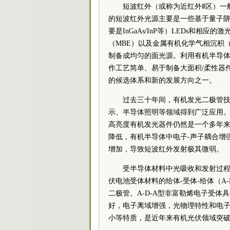
短波红外（或称为近红外Ⅱ区）一般
的短波红外光源主要是一些基于量子阱（Q
要是InGaAs/InP等）LEDs和
（MBE）以及金属有机化学气相沉积
制备成均匀的面光源。利用有机半导
作工艺简单、易于制备大面积/柔性器
的候选体系和新的发展方向之一。
过去三十年间，有机发光二极管技
示、半导体照明等领域得到广泛应用
高亮度有机发光器件仍然是一个多年
降低，有机半导体中电子-声子耦合增
增加，导致短波红外发射极其微弱。
受半导体材料中光吸收和发射过
伏电池受体材料的给体-受体-给体（A
二极管。A-D-A型非富勒烯电子受
好，电子离域增强，光物理特性和电
小等特质，是近年来有机光伏领域突