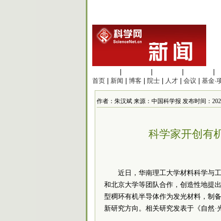
生命科学
|
医学科学
|
化学科学
|
工程材料
|
首页
|
新闻
|
博客
|
院士
|
人才
|
会议
|
基金·
作者：朱汉斌 来源：中国科学报 发布时间：2022/10/9
科学家开创有
近日，华南理工大学材料科学与
和北京大学等团队合作，创造性地提出利
型稠环有机半导体作为发光材料，制
新研究方向。相关研究发表于《自然·