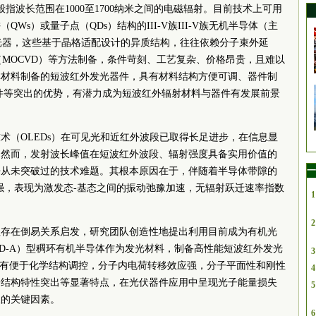
指波长范围在1000至1700纳米之间的电磁辐射。目前技术上可用
Ws）或量子点（QDs）结构的III-V族III-V族无机半导体（主
相应的激光器，这些基于晶格适配设计的异质结构，往往依赖分子束外延
（MOCVD）等方法制备，条件苛刻、工艺复杂、价格昂贵，且难以
体材料制备的短波红外发光器件，具有材料结构方便可调、器件制
件等突出的优势，有潜力成为短波红外辐射材料与器件有发展前景
术（OLEDs）在可见光和近红外波段已取得长足进步，在信息显
。然而，发射波长峰值在短波红外波段、辐射强度具备实用价值的
一
来从未突破过的技术难题。其根本原因在于，伴随着半导体带隙的
强，表现为激发态-基态之间的振动弛豫加速，无辐射跃迁速率指数
1
2
程存在倒易关系启发，研究团队创造性地提出利用目前成为有机光
-D-A）型稠环有机半导体作为发光材料，制备高性能短波红外发光
3
体具有便于化学结构调控，分子内电荷转移效应强，分子平面性和刚性
4
子结构特性突出等显著特点，在光伏器件应用中呈现光子能量损失
5
破的关键因素。
6