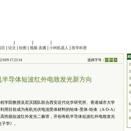
信息科学
|
地球科学
|
数理科学
|
管理综合
项目
|
论文
|
绘图
|
视频·直播
|
小柯机器人
|
医学科普
相
 17:23:14
选择字号：
小
中
大
1
2
机半导体短波红外电致发光新方向
3
4
5
工程学院教授吴宏滨团队联合西安近代化学研究所、香港城市大学
6
用目前成为有机光伏电池受体材料的给体-受体-给体（A-D-A）
7
备高性能短波红外发光二极管，开创有机半导体短波红外电致发光
8
光子学》。