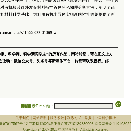
-D-A类型有机半导体优异的短波红外电致发光特性，开启了一个具
针对有机短波红外发光材料特性首创的光物理分析方法，阐明了该
础和材料科学基础，为利用有机半导体实现新的性能跨越提供了新
/articles/s41566-022-01069-w
学报、科学网、科学新闻杂志”的所有作品，网站转载，请在正文上方
性改动；微信公众号、头条号等新媒体平台，转载请联系授权。邮
打印
发E-mail给：
|
|
|
|
|
关于我们
网站声明
服务条款
联系方式
举报
中国科学报社
备07017567号-12
互联网新闻信息服务许可证10120230008
京公网安备 110108020
Copyright @ 2007-2026 中国科学报社 All Rights Reserved