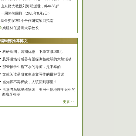
山东财大教授刘海明逝世，终年38岁
一周热闻回顾（2026年8月2日）
基金委发布1个合作研究项目指南
0
姚建林任扬州大学校长
编辑部推荐博文
科研绘图，暑期优惠！下单立减500元
悬浮磁场传感器有望探测极微弱的大脑活动
那些被学生拖下水的导师，是不幸的
文献阅读是研究生论文写作的最好导师
当知识不再稀缺，人该回到哪里？
洪堡与马德里植物园：美洲生物地理学诞生的
西班牙根基
更多>>