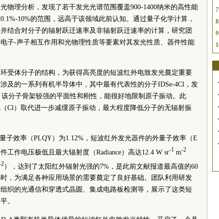
物理分析，发现了若干发光光谱范围覆盖900-1400纳米的高性能
7
.1%
-10%的范围，远高于该领域此前认知。通过量子化学计算，
8
，并结合对分子的辐射跃迁速率及非辐射跃迁速率的计算，研究团
9
电子-声子相互作用和光物理性质等要素对其发光性质、器件性能
1
稠环受体分子的结构，为获得高亮度的短波红外电致发光奠定重要
及的一系列有机半导体中，其中最有代表性的分子IDSe-4Cl，发
外波段，该分子骨架较强的平面性和刚性，能很好地限制原子振动。此
氯（Cl）取代进一步减缓原子振动，最大程度降低分子的无辐射振
荧光量子效率（PLQY）为1.12%，短波红外发光器件的外量子效率（E
-1
-2
工作电压极低且最大辐射度（Radiance）高达12.4 W sr
m
-2
），达到了太阳红外辐射光强的7%，是此前文献报道最高值的60
小时，为满足各种应用场景的需要奠定了良好基础。团队利用研发
物组织的光通信和穿透式晶圆、集成电路板检测等，展示了这类短
水平。