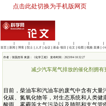
点击此处切换为手机版网页
生命科学
|
医学科学
|
化学科学
|
工程材料
|
信息科学
|
地球科学
|
数理科学
|
首页
|
新闻
|
博客
|
院士
|
人才
|
会议
|
基金·项目
|
论文
|
绘图
|
视频·直播
|
小
作者：张国杰等 来源：《化学工程》 发布时间：2023/9/4 10:32:27
减少汽车尾气排放的催化剂拥有
目前，柴油车和汽油车的废气中含有大量
化碳、氮氧化物等，对生态系统和人类健
酸雨、雾霾等大气污染以及肺部和支气管