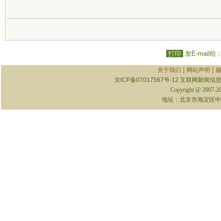
打印
发E-mail给
|
|
关于我们
网站声明
京ICP备07017567号-12
互联网新闻信息服
Copyright @ 2007-
地址：北京市海淀区中关村