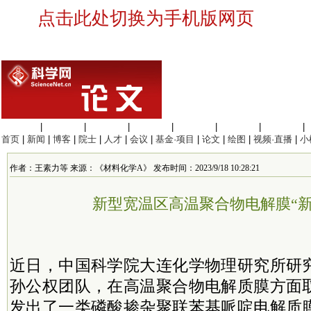
点击此处切换为手机版网页
生命科学
|
医学科学
|
化学科学
|
工程材料
|
信息科学
|
地球科学
|
数理科学
|
首页
|
新闻
|
博客
|
院士
|
人才
|
会议
|
基金·项目
|
论文
|
绘图
|
视频·直播
|
小
作者：王素力等 来源：《材料化学A》 发布时间：2023/9/18 10:28:21
新型宽温区高温聚合物电解膜“新
近日，中国科学院大连化学物理研究所研
孙公权团队，在高温聚合物电解质膜方面
发出了一类磷酸掺杂聚联苯基哌啶电解质