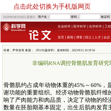
点击此处切换为手机版网页
生命科学
|
医学科学
|
化学科学
|
工程
首页
|
新闻
|
博客
|
院士
|
人才
|
会议
作者：尹华东等 来源：《PLOS遗传学》 发布时间：2023/9/12 16:19:54
非编码RNA调控骨骼肌发育研究
骨骼肌约占成年动物体重的45%～60%
谢功能的重要组织。经济动物骨骼肌纤维
响了产肉能力和肉品质，决定了动物的经
数量在胚胎期基本固定，出生后肌肉发育