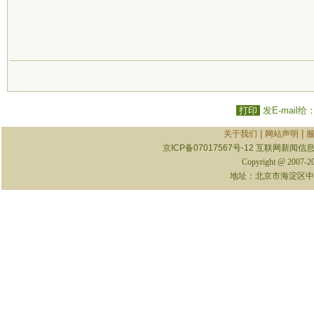
打印
发E-mail给
|
|
关于我们
网站声明
京ICP备07017567号-12
互联网新闻信息服
Copyright @ 2007-
地址：北京市海淀区中关村