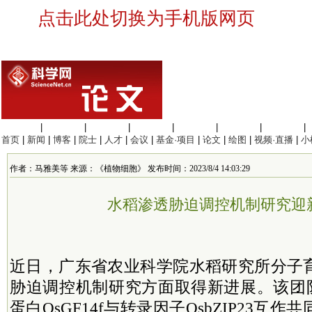
点击此处切换为手机版网页
生命科学
|
医学科学
|
化学科学
|
工程材料
|
信息科学
|
地球科学
|
数理科学
|
首页
|
新闻
|
博客
|
院士
|
人才
|
会议
|
基金·项目
|
论文
|
绘图
|
视频·直播
|
小
作者：马雅美等 来源：《植物细胞》 发布时间：2023/8/4 14:03:29
水稻渗透胁迫调控机制研究迎
近日，广东省农业科学院水稻研究所分子
胁迫调控机制研究方面取得新进展。该团队揭
蛋白OsGF14f与转录因子OsbZIP23互