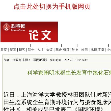
点击此处切换为手机版网页
生命科学
|
医学科学
|
化学科学
|
工程材料
|
信息科学
|
地球科学
|
数理科学
|
首页
|
新闻
|
博客
|
院士
|
人才
|
会议
|
基金·项目
|
论文
|
绘图
|
视频·直播
|
小
作者：张双虎 来源：《国际环境》 发布时间：2023/7/18 10:05:39
科学家阐明水稻生长发育中氯化石
近日，上海海洋大学教授林田团队针对新
田生态系统全生育期环境行为与摄食健康
性进展，相关成果已发表于《国际环境》