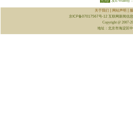
打印
发E-mail给
|
|
关于我们
网站声明
京ICP备07017567号-12
互联网新闻信息服
Copyright @ 2007-
地址：北京市海淀区中关村