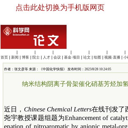
点击此处切换为手机版网页
生命科学
|
医学科学
|
化学科学
|
工程材料
|
信息科学
|
地球科学
|
数理科学
|
首页
|
新闻
|
博客
|
院士
|
人才
|
会议
|
基金·项目
|
论文
|
绘图
|
视频·直播
|
小
作者：张文彦等 来源：《中国化学快报》 发布时间：2023/8/28 10:24:05
纳米结构阴离子骨架催化硝基芳烃加
近日，
Chinese Chemical Letters
在线刊发了
尧宇教授课题组题为Enhancement of catalytic ac
enation of nitroaromatic by anionic metal