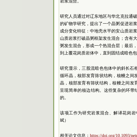
岩浆混合。
研究人员通过对辽东地区与华北克拉通
的矿物学研究，提出了一个晶粥促进岩
成分变化特征：中地壳水平的安山质岩
山质岩浆打破晶粥框架发生混合；含有
粥发生混合，形成一个热混合层；最后
到上覆花岗质岩体中，直到固结成暗色包
研究显示，三股流暗色包体中的斜长石根
循环晶，核部发育筛状结构，核幔之间发
晶，核部发育有筛状结构，核幔之间发育
呈现简单的核边结构。这些复杂的环带
的。
该项工作为研究岩浆混合、解译花岗岩
斌）
相关论文信息：
https://doi.org/10.1093/pe