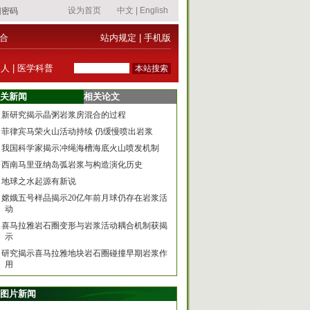
合
站内规定
|
手机版
器人
|
医学科普
关新闻
相关论文
新研究揭示晶粥岩浆房混合的过程
菲律宾马荣火山活动持续 仍缓慢喷出岩浆
我国科学家揭示冲绳海槽海底火山喷发机制
西南马里亚纳岛弧岩浆与构造演化历史
地球之水起源有新说
嫦娥五号样品揭示20亿年前月球仍存在岩浆活
动
喜马拉雅岩石圈变形与岩浆活动耦合机制获揭
示
研究揭示喜马拉雅地块岩石圈碰撞早期岩浆作
用
图片新闻