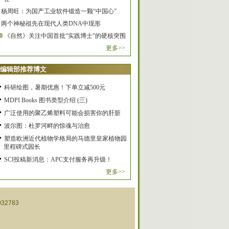
杨周旺：为国产工业软件锻造一颗“中国心”
两个神秘祖先在现代人类DNA中现形
0
《自然》关注中国首批“实践博士”的硬核突围
更多>>
编辑部推荐博文
科研绘图，暑期优惠！下单立减500元
MDPI Books 图书类型介绍 (三)
广泛使用的聚乙烯塑料可能会损害你的肝脏
波尔图：杜罗河畔的惊魂与治愈
塑造欧洲近代植物学格局的马德里皇家植物园
里程碑式园长
SCI投稿新消息：APC支付服务再升级！
更多>>
32783