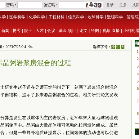
科学
|
医学科学
|
化学科学
|
工程材料
|
信息科学
|
地球科学
|
数理科学
|
管理综
|
新闻
|
博客
|
院士
|
人才
|
会议
|
基金·项目
|
论文
|
绘图
|
视频·直播
|
小柯机
相
/7/25 9:41:04
选择字号：
小
中
大
1
2
示晶粥岩浆房混合的过程
3
4
5
博士研究生赵子送在导师王焰的指导下，刻画了岩浆混合时混合
6
不平衡结构，提示了多来源晶粥混合的过程。相关研究论文发表
7
8
分异是发生在以熔体为主的岩浆房，近30年来大量地球物理观
在晶粥储库中。晶粥由大量晶体和可流动的粒间熔体组成。虽然
混合，但是一些野外地质证据显示，粒间熔体的流动也可以促进