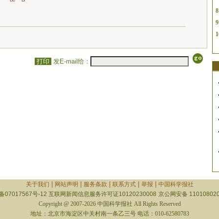
8
9
1
打印
发E-mail给：
|
|
|
|
|
关于我们
网站声明
服务条款
联系方式
举报
中国科学报社
备07017567号-12
互联网新闻信息服务许可证10120230008
京公网安备 110108020
Copyright @ 2007-2026 中国科学报社 All Rights Reserved
地址：北京市海淀区中关村南一条乙三号 电话：010-62580783