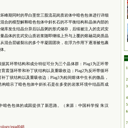
破坏峰期同时的早白垩世三股流花岗质岩体中暗色包体进行详细
浆混合的模型解释暗色包体中斜长石的不平衡结构和晶体内部的
浆储库发生结晶分异后以晶粥的形式储存，后续被注入的玄武安
大量晶体的玄武安山质岩浆随即继续上升与上覆的熔融花岗质晶
，从混合层破裂出的多个半凝固团块，在浮力作用下逐渐被包裹
体。
一
据其环带结构和成分特征可分为三个晶体群：Plag1为正环带
1
育震荡环带和补丁状结构以及重吸收边；Plag2为反环带循环
补丁状结构以及重吸收边；Plag3为粒间熔体中生长的微晶，
2
结构暗示了暗色包体中斜长石是在多变的岩浆环境中结晶而成
3
4
5
中暗色包体的成因提供了新思路。（来源：
中国科学报 朱汉
6
7
trology/egad048