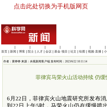
点击此处切换为手机版网页
生命科学
|
医学科学
|
化学科学
|
工程材料
|
信息科学
|
地球科学
|
数理科学
|
首页
|
新闻
|
博客
|
院士
|
人才
|
会议
|
基金·项目
|
论文
|
绘图
|
视频·直播
|
小
作者：黄铮铮 来源：央视新闻客户端 发布时间：2023/6/22 10:11:14
菲律宾马荣火山活动持续 仍缓
6月22日，菲律宾火山地震研究所发布消
到22日上午5时，马荣火山仍在缓慢喷