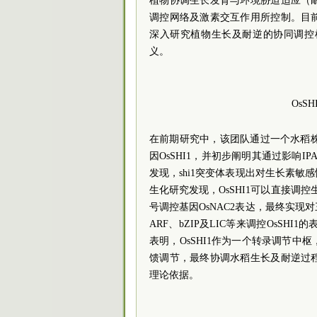
植物协调生长发育与环境胁迫适应（
调控网络及激素交互作用所控制。目
深入研究植物生长及耐逆的协同调控
义。
OsS
在前期研究中，该团队通过一个水稻株型发育突
因OsSHI1，并初步阐明其通过影响
发现，shi1突变体表现出对生长素
生化研究发现，OsSHI1可以直接调控
号调控基因OsNAC2表达，最终实
ARF、bZIP及LIC等来调控OsSH
表明，OsSHI1作为一个转录调节
馈调节，最终协调水稻生长及耐逆过
理论依据。