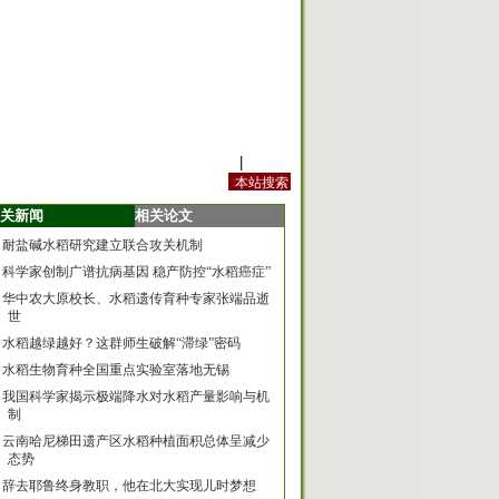
站内规定
|
手机版
关新闻
相关论文
耐盐碱水稻研究建立联合攻关机制
科学家创制广谱抗病基因 稳产防控“水稻癌症”
华中农大原校长、水稻遗传育种专家张端品逝
世
水稻越绿越好？这群师生破解“滞绿”密码
水稻生物育种全国重点实验室落地无锡
我国科学家揭示极端降水对水稻产量影响与机
制
云南哈尼梯田遗产区水稻种植面积总体呈减少
态势
辞去耶鲁终身教职，他在北大实现儿时梦想