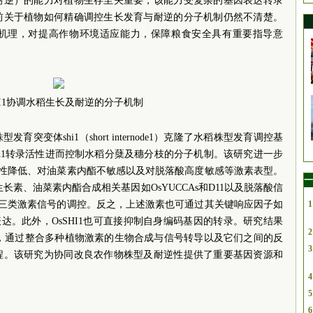
耐逆）的能力对植物生存至关重要，该能力受复杂的基因表达转录
前关于植物如何精确调控生长发育与耐逆的分子机制仍然不清楚。
机理，对提高作物环境适应能力，保障粮食安全具有重要指导意
HI1协调水稻生长及耐逆的分子机制
变体shi1（short internode1）克隆了水稻株型发育调控基
IPA1转录活性进而控制水稻分蘖及穗分枝的分子机制。该研究进一步
敏感性降低、对油菜素内酯不敏感以及对脱落酸高度敏感等激素表型。
一
生长素、油菜素内酯合成相关基因如OsYUCCAs和D11以及脱落酸信
现对三类激素信号的调控。反之，上述激素也可通过其关键响应因子如
1
I1的表达。此外，OsSHI1也可直接抑制自身编码基因的转录。研究结果
2
中枢，通过整合多种植物激素的生物合成与信号转导以及它们之间的反
3
程。该研究为协同改良农作物株型及耐逆性提供了重要基因资源和
4
5
6