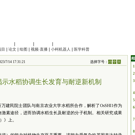
信息科学
|
地球科学
|
数理科学
|
管理综合
项目
|
论文
|
绘图
|
视频·直播
|
小柯机器人
|
医学科普
相
4 17:31:21
选择字号：
小
中
大
1
2
揭示水稻协调生长发育与耐逆新机制
3
4
5
万建民院士团队与南京农业大学水稻所合作，解析了OsSHI1作为
6
物激素途径，进而协调水稻生长及耐逆的分子机制。相关研究成果
7
ll）》上。
8