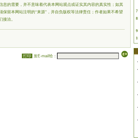
信息的需要，并不意味着代表本网站观点或证实其内容的真实性；如其
7
须保留本网站注明的“来源”，并自负版权等法律责任；作者如果不希望
8
们接洽。
9
1
打印
发E-mail给：