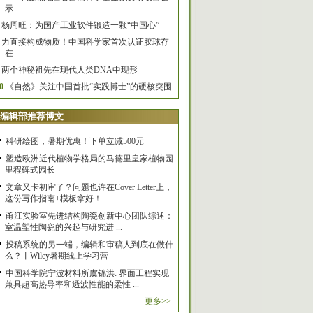
示
杨周旺：为国产工业软件锻造一颗“中国心”
力直接构成物质！中国科学家首次认证胶球存
在
两个神秘祖先在现代人类DNA中现形
0
《自然》关注中国首批“实践博士”的硬核突围
编辑部推荐博文
科研绘图，暑期优惠！下单立减500元
塑造欧洲近代植物学格局的马德里皇家植物园
里程碑式园长
文章又卡初审了？问题也许在Cover Letter上，
这份写作指南+模板拿好！
甬江实验室先进结构陶瓷创新中心团队综述：
室温塑性陶瓷的兴起与研究进 ...
投稿系统的另一端，编辑和审稿人到底在做什
么？丨Wiley暑期线上学习营
中国科学院宁波材料所虞锦洪: 界面工程实现
兼具超高热导率和透波性能的柔性 ...
更多>>