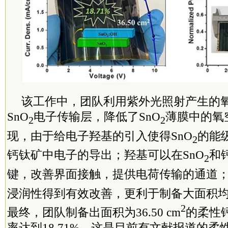
该工作中，团队利用紫外光照射产生的
SnO
电子传输层，降低了SnO
薄膜中的氧
2
2
现，由于给电子羟基的引入使得SnO
的能
2
钙钛矿中电子的导出；羟基可以在SnO
和
2
键，改善界面接触，提供电荷传输的通道；
浸润性得到有效改善，更利于制备大面积
2
最终，团队制备出面积为36.50 cm
的柔性
率达到18.71%，这是目前有文献报道的