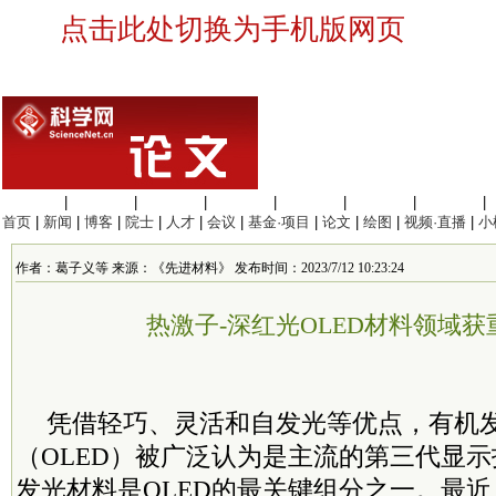
点击此处切换为手机版网页
生命科学
|
医学科学
|
化学科学
|
工程材料
|
信息科学
|
地球科学
|
数理科学
|
首页
|
新闻
|
博客
|
院士
|
人才
|
会议
|
基金·项目
|
论文
|
绘图
|
视频·直播
|
小
作者：葛子义等 来源：《先进材料》 发布时间：2023/7/12 10:23:24
热激子-深红光OLED材料领域获
凭借轻巧、灵活和自发光等优点，有机
（OLED）被广泛认为是主流的第三代显
发光材料是OLED的最关键组分之一。最