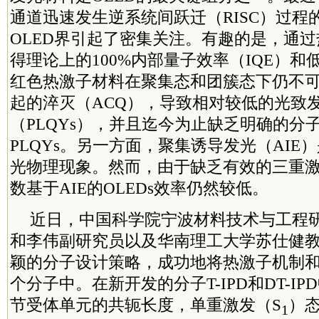
通道迅速发生逆系统间跃迁（RISC）过程
OLED界引起了密集关注。有趣的是，通
得理论上的100%内部量子效率（IQE）
红色热激子材料在聚集态和团簇态下仍不
起的淬灭（ACQ），导致相对较低的光致
（PLQYs），并且迄今为止缺乏明确的分
PLQYs。另一方面，聚集诱导发光（AIE
光物理现象。然而，由于缺乏有效的三重
数基于AIE的OLEDs效率仍然较低。
近日，中国
科学院
宁波材料技术与工程
和李伟副研究员以及华南理工大学苏仕健
颖的分子设计策略，成功地将热激子机制和
个分子中。在新开发的分子T-IPD和DT-I
节受体单元的共轭长度，单重激发（S
）
1