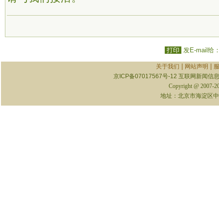
打印
发E-mail给
|
|
关于我们
网站声明
京ICP备07017567号-12
互联网新闻信息服
Copyright @ 2007-
地址：北京市海淀区中关村