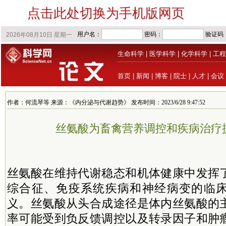
点击此处切换为手机版网页
生命科学
|
医学科学
|
化学科学
|
工程
首页
|
新闻
|
博客
|
院士
|
人才
|
会议
作者：何流琴等 来源：《内分泌与代谢趋势》 发布时间：2023/6/28 9:47:52
丝氨酸为畜禽营养调控和疾病治疗
丝氨酸在维持代谢稳态和机体健康中发挥
综合征、免疫系统疾病和神经病变的临
义。丝氨酸从头合成途径是体内丝氨酸的
率可能受到负反馈调控以及转录因子和肿