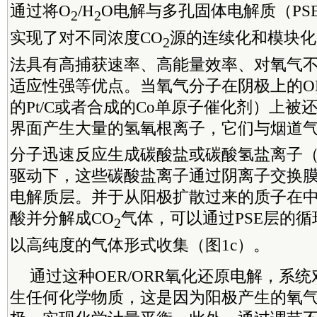
通过将O
/H
O电解与多孔固体电解质（PS
2
2
实现了对不同浓度CO
源的连续化和模块化
2
法具有高捕获速率、高能量效率、对氧气
适应性强等优点。当氧气分子在阴极上的O
的Pt/C或者合成的Co单原子催化剂）上被
界面产生大量的氢氧根离子，它们与烟道气
分子迅速反应生成碳酸盐或碳酸氢盐离子（
驱动下，这些碳酸盐离子通过阴离子交换
电解质层。并于从阳极扩散过来的质子在
酸并分解成CO
气体，可以通过PSE层的
2
以高纯度的气体形式收集（图1c）。
通过这种OER/ORR氧化还原电解，系
生任何化学物质，这是因为阳极产生的氧