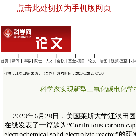
点击此处切换为手机版网页
生命科学
|
医学科学
|
化学科学
|
工程材料
|
信息科学
|
地球科学
|
数理科学
|
首页
|
新闻
|
博客
|
院士
|
人才
|
会议
|
基金·项目
|
论文
|
绘图
|
视频·直播
|
小
作者：汪淏田等 来源：《自然》 发布时间：2023/6/28 23:07:38
科学家实现新型二氧化碳电化学
2023年6月28日，美国莱斯大学汪淏田
在线发表了一篇题为“Continuous carbon captur
electrochemical solid electrolyte reacto