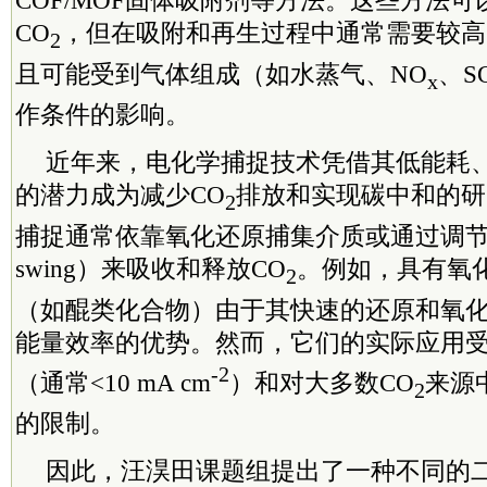
COF/MOF固体吸附剂等方法。这些方法
CO
，但在吸附和再生过程中通常需要较高
2
且可能受到气体组成（如水蒸气、NO
、S
x
作条件的影响。
近年来，电化学捕捉技术凭借其低能耗
的潜力成为减少CO
排放和实现碳中和的研
2
捕捉通常依靠氧化还原捕集介质或通过调节
swing）来吸收和释放CO
。例如，具有氧
2
（如醌类化合物）由于其快速的还原和氧
能量效率的优势。然而，它们的实际应用
-2
（通常<10 mA cm
）和对大多数CO
来源
2
的限制。
因此，汪淏田课题组提出了一种不同的