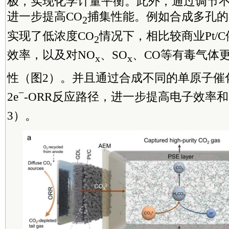
极，实现化学计量平衡。此外，通过调节
进一步提高CO
捕集性能。例如合成多孔的
2
实现了低浓度CO
情况下，相比较商业Pt/
2
效率，以及对NO
、SO
、CO等有毒气体
x
x
性（图2）。并且通过合成不同的单原子催化
−
2e
-ORR反应路径，进一步提高电子效率和
3）。