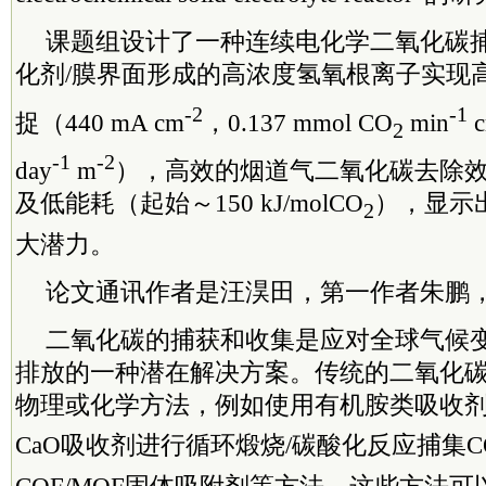
课题组设计了一种连续电化学二氧化碳
化剂/膜界面形成的高浓度氢氧根离子实现
-2
-1
捉（440 mA cm
，0.137 mmol CO
min
c
2
-1
-2
day
m
），高效的烟道气二氧化碳去除效率
及低能耗（起始～150 kJ/molCO
），显示
2
大潜力。
论文通讯作者是汪淏田，第一作者朱鹏
二氧化碳的捕获和收集是应对全球气候
排放的一种潜在解决方案。传统的二氧化
物理或化学方法，例如使用有机胺类吸收剂
CaO吸收剂进行循环煅烧/碳酸化反应捕集C