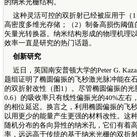
的纳米光栅结构。
这种灵活可控的双折射已经被应用于（
高密度
多维
光存储；（2）制备高损伤阈值
矢量光转换器。纳米结构形成的物理机理
效率一直是研究的热门话题。
创新研究
近日，英国南安普顿大学的Peter G. Kaz
题组证明了椭圆偏振的飞秒激光脉冲能在
的双折射改性（图1）。尽管椭圆偏振的光
0.6）的吸收率只有线性偏振光的40%左右，
的相位延迟。换言之，利用椭圆偏振的飞
以用更少的能量产生更强的材料改性。这
随机分布的各向异性的纳米孔，它们有着高
率，远远高于传统的基于纳米光栅的双折