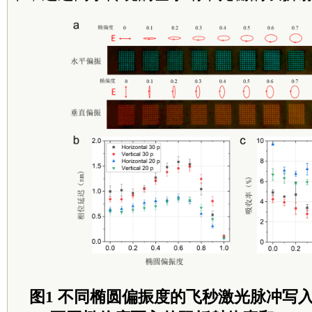
图1 不同椭圆偏振度的飞秒激光脉冲写