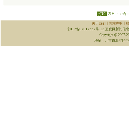
打印
发E-mail给
|
|
关于我们
网站声明
京ICP备07017567号-12
互联网新闻信息服
Copyright @ 2007-
地址：北京市海淀区中关村