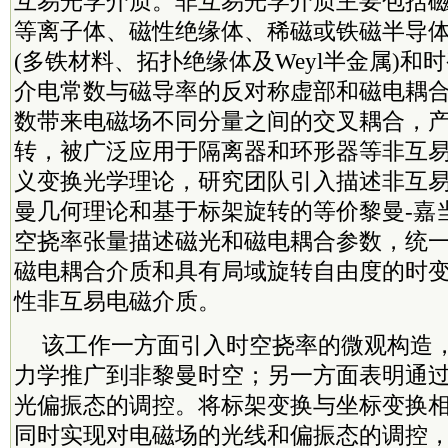
互易光学介质。非互易光学介质主要包括磁
等离子体、磁性绝缘体、稀磁或铁磁半导体
(多铁材料、拓扑绝缘体及Weyl半金属)和
介电常数与磁导率的反对称虚部和磁电耦
数带来电磁场不同分量之间的交叉耦合，
转，被广泛应用于隔离器和环形器等非互
义变换光学理论，研究团队引入描述非互
曼几何理论和基于标架旋转的等价黎曼-嘉
空挠率张量描述磁光和磁电耦合参数，统
磁电耦合介质和具有局域旋转自由度的时
性非互易电磁介质。
该工作一方面引入时空挠率的微观构造
力学推广到非黎曼时空；另一方面表明通
光偏振态的调控。将标架变换与坐标变换
同时实现对电磁场的光线和偏振态的调控