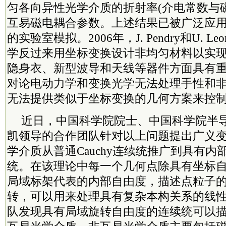
匀各向异性光学介质的折射率(介电常数与
互易磁电耦合参数。上述结果已被广泛应
的实验室模拟。2006年，J. Pendry和U. Le
学反过来用坐标变换设计非均匀材料以实
隐身衣、新型波导和天线等器件方面具有
对论电动力学和变换光学无法处理手性和
无法提供类似于坐标变换的几何方案来控
近日，中国
科学院
院士
、中国
科学院
半
凯领导的合作团队针对以上问题提出广义
学介质从普通Cauchy连续统推广到具有
统。在该理论中每一个几何点除具有坐标
局域标架代表的内部自由度，描述点粒子
转，可以用来处理具有复杂本构关系的线
队发现具有局域旋转自由度的连续统可以