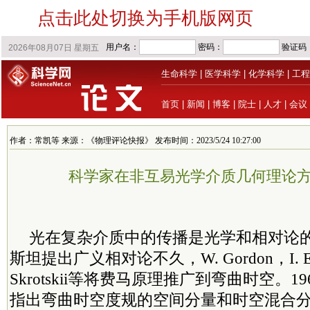
点击此处切换为手机版网页
生命科学
|
医学科学
|
化学科学
|
工程
首页
|
新闻
|
博客
|
院士
|
人才
|
会议
作者：常凯等 来源：《物理评论快报》 发布时间：2023/5/24 10:27:00
科学家在非互易光学介质几何理论
光在复杂介质中的传播是光学和相对论
斯坦提出广义相对论不久，W. Gordon，I. E. 
Skrotskii等将费马原理推广到弯曲时空。1960年，
指出弯曲时空度规的空间分量和时空混合