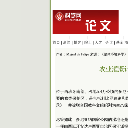
生命科学
|
医学科学
|
化学科学
|
工程材料
|
首页
|
新闻
|
博客
|
院士
|
人才
|
会议
|
基金·
作者：Miguel de Felipe 来源：《整体环境科学》 发布
农业灌溉
位于西班牙南部、占地5.4万公顷的多
要的禽类保护区，是包括利比亚猞猁和
录》，并被联合国教科文组织列为生态保
尽管如此，多尼亚纳国家公园的湿地还
一项由西班牙安达卢西亚自治区保守派