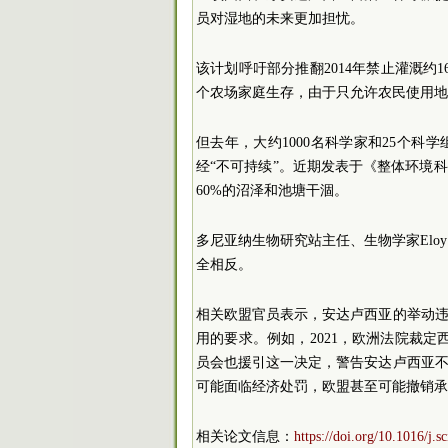
员对湿地的未来更加担忧。
该计划呼吁部分推翻2014年禁止灌溉约
个农场家庭生存，由于只允许农民使用地
但去年，大约1000名科学家和25个
经“不可持续”。近期发表于《整体环境科
60%的沼泽和池塘干涸。
多尼亚纳生物研究站主任、生物学家Eloy
全相反。
相关欧盟官员表示，安达卢西亚的举动
用的要求。例如，2021，欧洲法院裁
员会也援引这一决定，警告安达卢西亚
可能面临经济处罚，欧盟甚至可能撤销承
相关论文信息：
https://doi.org/10.1016/j.