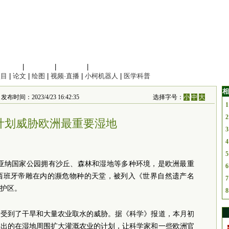
信息科学
|
地球科学
|
数理科学
|
管理综合
项目
|
论文
|
绘图
|
视频·直播
|
小柯机器人
|
医学科普
相
时间：2023/4/23 16:42:35
选择字号：
小
中
大
1
2
计划威胁欧洲最重要湿地
3
4
5
尼亚纳国家公园拥有沙丘、森林和湿地等多种环境，是欧洲最重
6
西班牙帝雕在内的濒危物种的天堂，被列入《世界自然遗产名
7
护区。
8
是受到了干旱和大量农业取水的威胁。据《科学》报道，本月初
提出的在湿地周围扩大灌溉农业的计划，让科学家和一些欧洲官