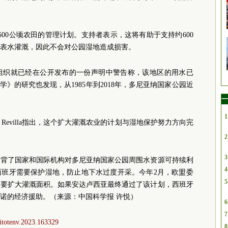
1600公顷农田的管理计划。支持者表示，这将有助于支持约600
表水灌溉，因此不会对公园湿地造成损害。
科学组织就已经在公开发布的一份声明中警告称，该地区的用水已
学》的研究也发现，从1985年到2018年，多尼亚纳国家公园近
一
1
 Revilla指出，这个扩大灌溉农业的计划与湿地保护努力方向完
2
3
违背了国家和国际机构对多尼亚纳国家公园周围水资源可持续利
4
定西班牙需要保护湿地，防止地下水过度开采。今年2月，欧盟委
5
不要扩大灌溉面积。如果安达卢西亚最终通过了该计划，西班牙
诺的经济援助。（来源：中国科学报 许悦）
6
7
scitotenv.2023.163329
8