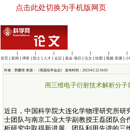
点击此处切换为手机版网页
生命科学
|
医学科学
|
化学科学
|
工程材料
|
信息科学
|
地球科学
|
数理科学
|
首页
|
新闻
|
博客
|
院士
|
人才
|
会议
|
基金·项目
|
论文
|
绘图
|
视频·直播
|
小
作者：郭鹏等 来源：《美国化学会志》 发布时间：2023/4/2 22:34:03
用三维电子衍射技术解析分子
近日，中国科学院大连化学物理研究所研
士团队与南京工业大学
副教授
王磊团队合
析研究中取得新进展。团队利用先进的三维