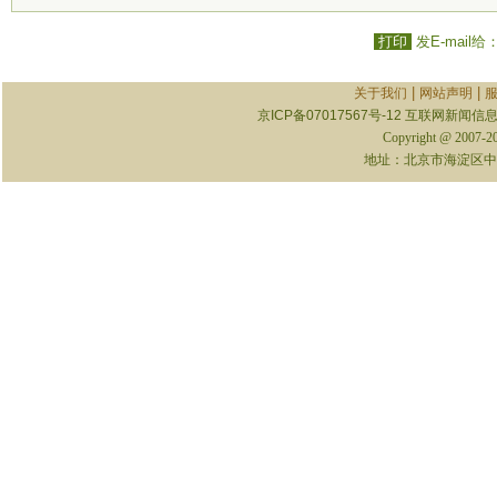
打印
发E-mail给
|
|
关于我们
网站声明
京ICP备07017567号-12
互联网新闻信息服
Copyright @ 2007-
地址：北京市海淀区中关村