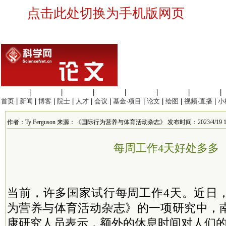
点击此处切换为手机版网页
生命科学
|
医学科学
|
化学科学
|
工程材料
|
信息科学
|
地球科学
|
数理科学
|
首页
|
新闻
|
博客
|
院士
|
人才
|
会议
|
基金·项目
|
论文
|
绘图
|
视频·直播
|
小
作者：Ty Ferguson 来源：《国际行为营养与体育活动杂志》 发布时间：2023/4/19 15:
每周工作4天好处多多
当前，许多国家试行每周工作4天。近日
为营养与体育活动杂志》的一项研究中，
康研究人员表示，额外的休息时间对人们