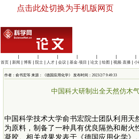
点击此处切换为手机版网页
生命科学
|
医学科学
|
化学科学
|
工程材料
|
信息科学
|
地球科学
|
数理科学
|
首页
|
新闻
|
博客
|
院士
|
人才
|
会议
|
基金·项目
|
论文
|
绘图
|
视频·直播
|
小
作者：俞书宏等 来源：《德国应用化学》 发布时间：2023/2/7 9:49:33
中国科大研制出全天然仿木
中国科学技术大学俞书宏
院士
团队利用天
为原料，制备了一种具有优良隔热和耐火
凝胶。相关成果发表于《德国应用化学》