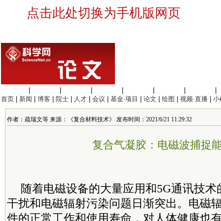
点击此处切换为手机版网页
生命科学
|
医学科学
|
化学科学
|
工程材料
|
信息科学
|
地球科学
|
数理科学
|
首页
|
新闻
|
博客
|
院士
|
人才
|
会议
|
基金·项目
|
论文
|
绘图
|
视频·直播
|
小
作者：疏瑞文等 来源：《复合材料技术》 发布时间：2021/6/21 11:29:32
复合气凝胶：电磁波捕捉
随着电磁设备的大量应用和5G通讯技术
干扰和电磁辐射污染问题日渐突出。电磁
件的正常工作和使用寿命，对人体健康也