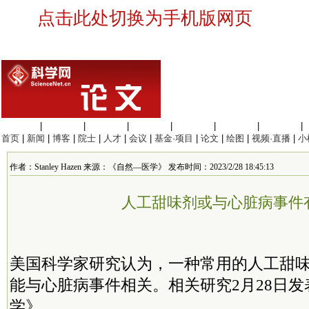
点击此处切换为手机版网页
生命科学
|
医学科学
|
化学科学
|
工程材料
|
信息科学
|
地球科学
|
数理科学
|
首页
|
新闻
|
博客
|
院士
|
人才
|
会议
|
基金·项目
|
论文
|
绘图
|
视频·直播
|
小
作者：Stanley Hazen 来源：《自然—医学》 发布时间：2023/2/28 18:45:13
人工甜味剂或与心脏病事件
美国科学家研究认为，一种常用的人工甜
能与心脏病事件相关。相关研究2月28日
学》。