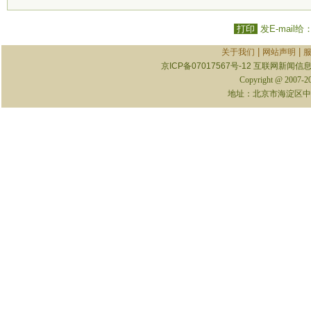
打印
发E-mail给
|
|
关于我们
网站声明
京ICP备07017567号-12
互联网新闻信息服
Copyright @ 2007-
地址：北京市海淀区中关村