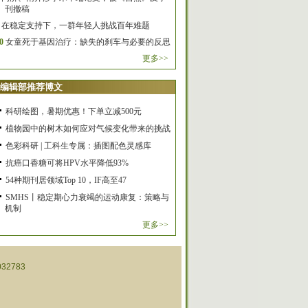
刊撤稿
在稳定支持下，一群年轻人挑战百年难题
0
女童死于基因治疗：缺失的刹车与必要的反思
更多>>
编辑部推荐博文
科研绘图，暑期优惠！下单立减500元
植物园中的树木如何应对气候变化带来的挑战
色彩科研 | 工科生专属：插图配色灵感库
抗癌口香糖可将HPV水平降低93%
54种期刊居领域Top 10，IF高至47
SMHS丨稳定期心力衰竭的运动康复：策略与
机制
更多>>
32783