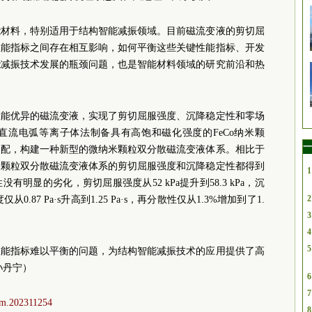
能材料，特别适用于结构智能减振领域。目前磁流变液的剪切屈
性能指标之间存在相互影响，如何平衡这些关键性能指标、开发
能减振技术发展的瓶颈问题，也是智能材料领域的研究前沿和热
性能优异的磁流变液，实现了剪切屈服强度、沉降稳定性和零场
直流电弧等离子体法制备具有高饱和磁化强度的FeCo纳米颗
一
复配，构建一种新型的微纳米颗粒双分散磁流变液体系。相比于
米颗粒双分散磁流变液体系的剪切屈服强度和沉降稳定性都得到
1
明显的劣化，剪切屈服强度从52 kPa提升到58.3 kPa，沉
2
0.87 Pa·s升高到1.25 Pa·s，再分散性仅从1.3%增加到了1.
3
4
5
性能指标难以平衡的问题，为结构智能减振技术的应用提供了高
孙丹宁）
6
7
dfm.202311254
8