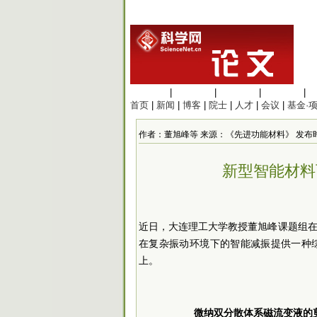
生命科学
|
医学科学
|
化学科学
|
工程材料
|
首页
|
新闻
|
博客
|
院士
|
人才
|
会议
|
基金·
作者：董旭峰等 来源：《先进功能材料》 发布时间：2023
新型智能材料
近日，大连理工大学教授董旭峰课题组
在复杂振动环境下的智能减振提供一种
上。
微纳双分散体系磁流变液的