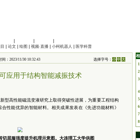
信息科学
|
地球科学
|
数理科学
|
管理综合
项目
|
论文
|
绘图
|
视频·直播
|
小柯机器人
|
医学科普
相
/11/30 10:32:43
选择字号：
小
中
大
1
2
可应用于结构智能减振技术
3
4
5
在新型高性能磁流变液研究上取得突破性进展，为重要工程结构
6
综合性能优异的智能材料。相关成果发表在《先进功能材料》
7
8
剪切屈服强度提升机理示意图。大连理工大学供图