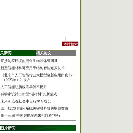
站内规定
|
手机版
关新闻
相关论文
直接响应环境的混合生物晶体管问世
新型智能材料可应用于结构智能减振技术
《北京市人工智能行业大模型创新应用白皮书
（2023年）》发布
人工智能助胰腺癌早筛率提升
科学家设计出新型“活材料”的新范式
未来AI或在社会中自行学习成长
四川核燃料循环系统关键材料攻关取得突破
第十三届“中国智能车未来挑战赛”举行
图片新闻