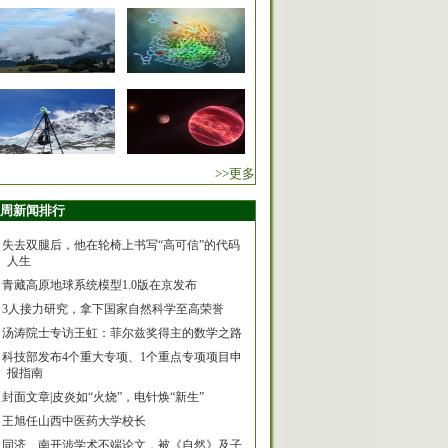
>>更多
周新闻排行
失去双腿后，他在轮椅上书写“高可信”的代码
人生
青藏高原地球系统模型1.0版在京发布
3人接力研究，拿下国家自然科学至高荣誉
汤涛院士专访王虹：菲尔兹奖得主的数学之路
科技部发布4个重大专项、1个重点专项项目申
报指南
封面文章|皮炎如“火烧”，电针焕“新生”
王旭任山西中医药大学校长
同济、南开涉学术不端论文，被《自然》及子