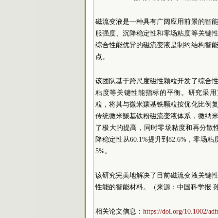
磁流变液是一种具有广阔应用前景的智
服强度、沉降稳定性和零场粘度等关键
综合性能优异的磁流变液是制约结构智
点。
该团队基于跨尺度磁性颗粒开发了综合
粘度等关键性能指标的平衡。研究采用
粒，将其与微米羰基铁颗粒按优化比例
传统微米羰基铁粉磁流变液体系，微纳
了极大的提高，同时零场粘度和再分散性没有
降稳定性从60.1%提升到82.6%，零场粘度仅从
5%。
该研究完美地解决了目前磁流变液关键
性能的智能材料。（来源：中国科学报 
相关论文信息：
https://doi.org/10.1002/a