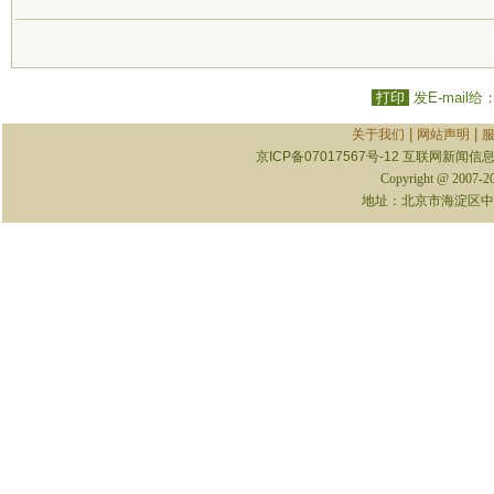
打印
发E-mail给
|
|
关于我们
网站声明
京ICP备07017567号-12
互联网新闻信息服
Copyright @ 2007-
地址：北京市海淀区中关村