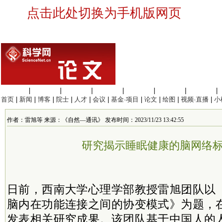
点击此处切换为手机版网页
生命科学
|
医学科学
|
化学科学
|
工程材料
|
信息科学
|
地球科学
|
数理科学
|
首页
|
新闻
|
博客
|
院士
|
人才
|
会议
|
基金·项目
|
论文
|
绘图
|
视频·直播
|
小
作者：雷旭等 来源：《自然—通讯》 发布时间：2023/11/23 13:42:55
研究揭示睡眠健康的脑网络
日前，西南大学心理学部教授雷旭团队以
脑内在功能连接之间的协变模式》为题，
发表相关研究成果。该团队基于中国人的