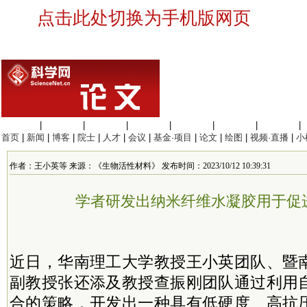
点击此处切换为手机版网页
生命科学
|
医学科学
|
化学科学
|
工程材料
|
信息科学
|
地球科学
|
数理科学
|
首页
|
新闻
|
博客
|
院士
|
人才
|
会议
|
基金·项目
|
论文
|
绘图
|
视频·直播
|
小
作者：王小英等 来源：《生物活性材料》 发布时间：2023/10/12 10:39:31
学者研发出纳米纤维水凝胶用于促
近日，华南理工大学教授王小英团队、暨
副教授张还添及教授查振刚团队通过利用
合的策略，开发出一种具有低硬度、高抗