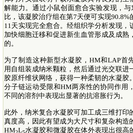
解能力。通过小鼠创面愈合实验发现，与对
比，该凝胶治疗组在第7天便可实现90.8
11天实现完全愈合。经组织学分析发现，
加快细胞迁移和促进新生血管形成及成熟
的。
为了制造这种新型水凝胶，HM和LAP首
用自组装成纳米颗粒，然后通过光交联进
胶原纤维状网络，获得一种柔韧的水凝胶
分子链运动受限和HM两亲性的协同作用
不同的溶剂中表现出显著的抗溶胀行为。
此外，纳米复合水凝胶可加工成三维打印
真度高，因此有望成为大尺寸和复杂构造
HM
L
水凝胶和微凝胶在体外表现出很高
2
5