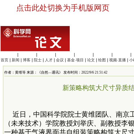
点击此处切换为手机版网页
生命科学
|
医学科学
|
化学科学
|
工程材料
|
信息科学
|
地球科学
|
数理科学
|
首页
|
新闻
|
博客
|
院士
|
人才
|
会议
|
基金·项目
|
论文
|
绘图
|
视频·直播
|
小
作者：黄维等 来源：《自然—通讯》 发布时间：2022/9/6 21:51:42
新策略构筑大尺寸异质
近日，中国科学院院士黄维团队、
南京
（未来技术）学院
教授刘举庆、副教授李
一种基于气液界面共自组装策略构筑大尺