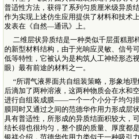
普适性方法，获得了系列匀质厘米级异质
作为实现上述仿生应用提供了材料和技术
发表在《自然—通讯》上。
二维层状异质结是一种类似千层蛋糕那
的新型材料结构，由于光响应灵敏、信号
低等特性，它被认为是构筑人工神经形态
眼）最有前途的材料之一。
“所谓气液界面共自组装策略，形象地理
后滴加了两种溶液，这两种物质会在水和
进行自组装成膜——一个一个小分子均匀
膜同时又通过之间的范德华作用力形成层
具有普适性，所形成的异质结面积较大，
结长得也很均匀，整个膜的质量、厚度都是
银祥介绍，范德华作用力类似于一种吸引