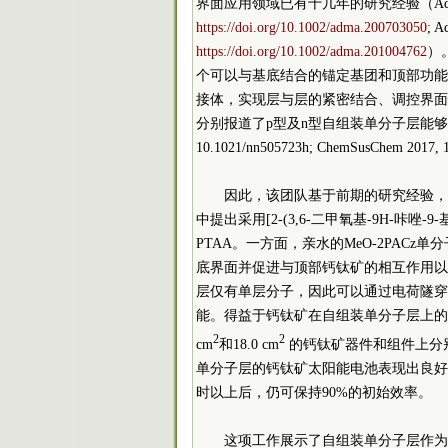
界面应用领域已有十几年的研究经验（Adv. Mater.
https://doi.org/10.1002/adma.200703050
; A
https://doi.org/10.1002/adma.201004762
）
个可以与基底结合的锚定基团和顶部功能
接体，实现层与层的紧密结合、调控界面
分别报道了p型及n型自组装单分子层能够有效地提升器
10.1021/nn505723h; ChemSusChem 2017, 1
因此，该团队基于前期的研究经验，
中提出采用[2-(3,6-二甲氧基-9H-咔唑-
PTAA。一方面，亲水的MeO-2PAC
底界面并促进与顶部钙钛矿的相互作用以钝
层仅有单层分子，因此可以通过电荷隧穿
能。得益于钙钛矿在自组装单分子层上的高
2
2
cm
和18.0 cm
的钙钛矿器件和组件上分别实
单分子层的钙钛矿太阳能电池表现出良好
时以上后，仍可保持90%的初始效率。
这项工作展示了自组装单分子层作为