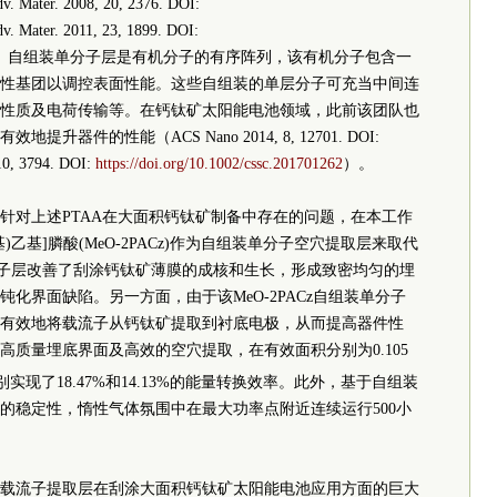
 2008, 20, 2376. DOI:
dv. Mater. 2011, 23, 1899. DOI:
。自组装单分子层是有机分子的有序阵列，该有机分子包含一
性基团以调控表面性能。这些自组装的单层分子可充当中间连
性质及电荷传输等。在钙钛矿太阳能电池领域，此前该团队也
件的性能（ACS Nano 2014, 8, 12701. DOI:
0, 3794. DOI:
https://doi.org/10.1002/cssc.201701262
）。
针对上述PTAA在大面积钙钛矿制备中存在的问题，在本工作
9-基)乙基]膦酸(MeO-2PACz)作为自组装单分子空穴提取层来取代
z单分子层改善了刮涂钙钛矿薄膜的成核和生长，形成致密均匀的埋
化界面缺陷。另一方面，由于该MeO-2PACz自组装单分子
有效地将载流子从钙钛矿提取到衬底电极，从而提高器件性
质量埋底界面及高效的空穴提取，在有效面积分别为0.105
现了18.47%和14.13%的能量转换效率。此外，基于自组装
的稳定性，惰性气体氛围中在最大功率点附近连续运行500小
载流子提取层在刮涂大面积钙钛矿太阳能电池应用方面的巨大