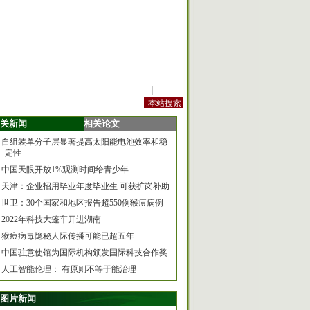
站内规定
|
手机版
关新闻
相关论文
自组装单分子层显著提高太阳能电池效率和稳
定性
中国天眼开放1%观测时间给青少年
天津：企业招用毕业年度毕业生 可获扩岗补助
世卫：30个国家和地区报告超550例猴痘病例
2022年科技大篷车开进湖南
猴痘病毒隐秘人际传播可能已超五年
中国驻意使馆为国际机构颁发国际科技合作奖
人工智能伦理： 有原则不等于能治理
图片新闻