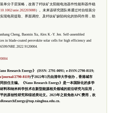
装单分子层策略，改善了钙钛矿太阳能电池器件性能和器件稳
:
10.1002/anie.202203088
）。未来该研究团队将通过对自组装分
实现电荷提取、界面调控、及钙钛矿缺陷钝化的协同作用，助
uanhang Cheng, Baomin Xu, Alex K.-Y. Jen. Self-assembled
s in blade-coated perovskite solar cells for high efficiency and
.26599/NRE.2022.9120004.
20004
search Energy》 (ISSN: 2791-0091; e-ISSN:2790-8119;
m/journal/2790-8119
)于2022年3月由清华大学创办，
香港
城市
同担任主编。
《Nano Research Energy》
是一本国际化的多学
材料和纳米科学技术在新型能源相关领域的前沿研究与应用，
的原创性研究和综述类论文。2023年之前免收APC费用，欢
Energy@tup.tsinghua.edu.cn.