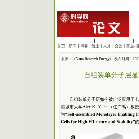
生命科学
|
医学科学
|
化学科学
|
工程材料
|
首页
|
新闻
|
博客
|
院士
|
人才
|
会议
|
基金·
来源：《Nano Research Energy》 发布时间：2022/6
自组装单分子层显
自组装单分子层如今被广泛应用于电子
港
城市大学Alex K.-Y. Jen（任广禹）教
为
“Self-assembled Monolayer Enabling Im
Cells for High Efficiency and Stability”