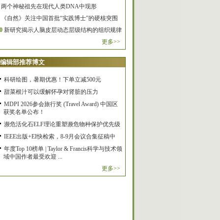
两个神秘祖先在现代人类DNA中现形
《自然》关注中国首批“实践博士”的硬核突围
0
新研究揭示人脑皮层动态层级结构的组织规律
更多>>
编辑部推荐博文
科研绘图，暑期优惠！下单立减500元
甜菜根汁可以缓解怀孕对肾脏的压力
MDPI 2026参会旅行奖 (Travel Award) 中国区
获奖名单公布！
濒危活化石ELF理论重塑濒危物种保护优先级
IEEE出版+EI快检索，8-9月会议合集征稿中
年度Top 10榜单 | Taylor & Francis科学与技术领
域中国作者最受欢迎 ...
更多>>