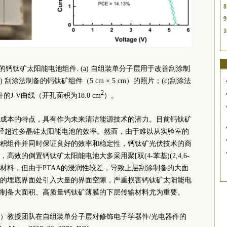
8
9
1
钙钛矿太阳能电池组件. (a) 自组装单分子层用于改善刮涂制
刮涂法制备的钙钛矿组件（5 cm × 5 cm）的照片；(c)刮涂法
2
J-V曲线（开孔面积为18.0 cm
）。
成本的特点，具有作为未来清洁能源技术的潜力。目前钙钛矿
，已经超过多晶硅太阳能电池的效率。然而，由于难以从实验室的
积组件并同时保证良好的效率和稳定性，钙钛矿光伏技术的商
效的倒置钙钛矿太阳能电池大多采用聚[双(4-苯基)(2,4,6-
传输材料，但由于PTAA的浸润性较差，导致上层刮涂制备的大面
的埋底界面处引入大量的界面空隙，严重损害钙钛矿太阳能电
制备大面积、高质量钙钛矿薄膜的下层传输材料尤为重要。
n（任广禹）教授团队在自组装单分子层对修饰电子学器件/光电器件的