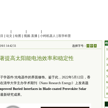
信息科学
|
地球科学
|
数理科学
|
管理综合
项目
|
论文
|
绘图
|
视频·直播
|
小柯机器人
|
医学科普
相
/1 14:42:51
选择字号：
小
中
大
1
著提高太阳能电池效率和稳定性
2
3
4
5
学器件/光电器件的界面修饰。鉴于此，2022年5月12日，
香
6
授在清华大学主办学术期刊《Nano Research Energy》上发表题
7
proved Buried Interfaces in Blade-coated Perovskite Solar
8
的最新研究成果。