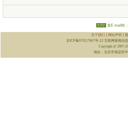
打印
发E-mail给
|
|
关于我们
网站声明
京ICP备07017567号-12
互联网新闻信息服
Copyright @ 2007-
地址：北京市海淀区中关村