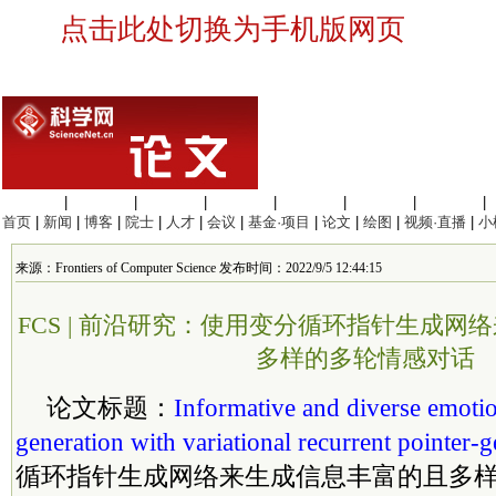
点击此处切换为手机版网页
生命科学
|
医学科学
|
化学科学
|
工程材料
|
信息科学
|
地球科学
|
数理科学
|
首页
|
新闻
|
博客
|
院士
|
人才
|
会议
|
基金·项目
|
论文
|
绘图
|
视频·直播
|
小
来源：Frontiers of Computer Science 发布时间：2022/9/5 12:44:15
FCS | 前沿研究：使用变分循环指针生成网
多样的多轮情感对话
论文标题：
Informative and diverse emotio
generation with variational recurrent pointer-g
循环指针生成网络来生成信息丰富的且多