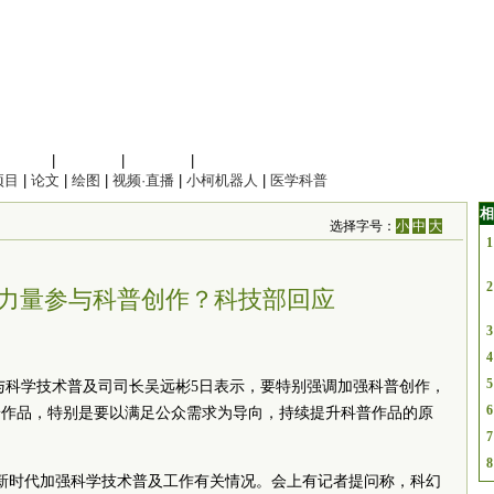
信息科学
|
地球科学
|
数理科学
|
管理综合
项目
|
论文
|
绘图
|
视频·直播
|
小柯机器人
|
医学科普
相
选择字号：
小
中
大
1
2
力量参与科普创作？科技部回应
3
4
5
才与科学技术普及司司长吴远彬5日表示，要特别强调加强科普创作，
6
普作品，特别是要以满足公众需求为导向，持续提升科普作品的原
7
8
新时代加强科学技术普及工作有关情况。会上有记者提问称，科幻