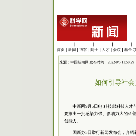
生命科学
|
医学科学
|
化学科学
|
工程材料
|
首页
|
新闻
|
博客
|
院士
|
人才
|
会议
|
基金·
来源：
中国新闻网
发布时间：2022/9/5 11:58:29
如何引导社会
中新网9月5日电 科技部科技人
要推出一批感染力强、影响力大的科
创能力。
国新办5日举行新闻发布会，介绍