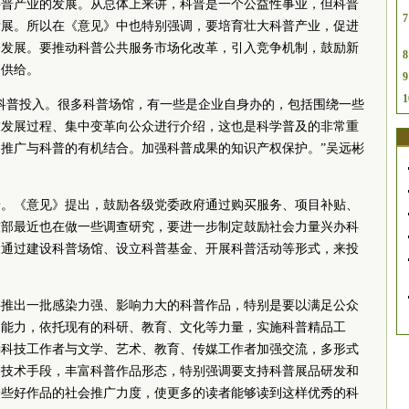
科普产业的发展。从总体上来讲，科普是一个公益性事业，但科普
7
发展。所以在《意见》中也特别强调，要培育壮大科普产业，促进
合发展。要推动科普公共服务市场化改革，引入竞争机制，鼓励新
8
务供给。
9
1
科普投入。很多科普场馆，有一些是企业自身办的，包括围绕一些
技发展过程、集中变革向公众进行介绍，这也是科学普及的非常重
推广与科普的有机结合。加强科普成果的知识产权保护。”吴远彬
普。《意见》提出，鼓励各级
党委
政府通过购买服务、项目补贴、
技部最近也在做一些调查研究，要进一步制定鼓励社会力量兴办科
金通过建设科普场馆、设立科普基金、开展科普活动等形式，来投
要推出一批感染力强、影响力大的科普作品，特别是要以满足公众
创能力，依托现有的科研、教育、文化等力量，实施科普精品工
励科技工作者与文学、艺术、教育、传媒工作者加强交流，多形式
的技术手段，丰富科普作品形态，特别强调要支持科普展品研发和
一些好作品的社会推广力度，使更多的读者能够读到这样优秀的科