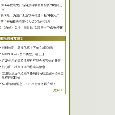
2026年度黑龙江省自然科学基金拟资助项目公
示
杨周旺：为国产工业软件锻造一颗“中国心”
两个神秘祖先在现代人类DNA中现形
0
《自然》关注中国首批“实践博士”的硬核突围
编辑部推荐博文
科研绘图，暑期优惠！下单立减500元
MDPI Books 图书类型介绍 (三)
广泛使用的聚乙烯塑料可能会损害你的肝脏
波尔图：杜罗河畔的惊魂与治愈
塑造欧洲近代植物学格局的马德里皇家植物园
里程碑式园长
SCI投稿新消息：APC支付服务再升级！
更多>>