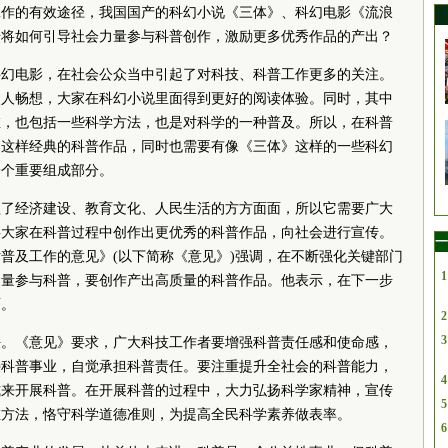
工作的有效途径，我国国产的科幻小说《三体》、科幻电影《流浪
步将如何引导社会力量参与科普创作，激励更多优秀作品的产出？
科幻电影，在社会公众当中引起了对科技、科普工作更多的关注。
使人畅想，大家在科幻小说里面得到更好的阅读体验。同时，其中
维，也包括一些科学方法，也是对科学的一种普及。所以，在科普
》这样经典的科普作品，同时也需要有像《三体》这样的一些科幻
一个重要组成部分。
盖了经济建设、教育文化、人民生活的方方面面，所以它需要广大
要大家在科普过程中创作出更优秀的科普作品，向社会进行宣传。
一
普及工作的意见》(以下简称《意见》)强调，在不断强化关键部门
1
力量参与科普，要创作产出高质量的科普作品。他表示，在下一步
面。
2
3
任。《意见》要求，广大科技工作者要增强科普责任感和使命感，
持科普事业，自觉承担科普责任。要注重提升全社会的科普能力，
4
式来开展科普。在开展科普的过程中，大力弘扬科学家精神，宣传
5
维方法，恪守科学道德准则，为提高全民科学素养做表率。
6