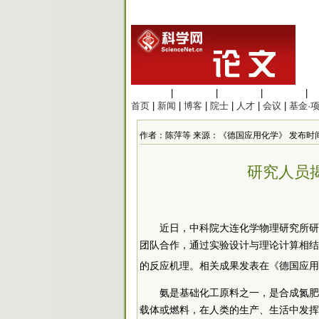
生命科学
|
医学科学
|
化学科学
|
工程材料
|
首页
|
新闻
|
博客
|
院士
|
人才
|
会议
|
基金·
作者：陈萍等 来源：《德国应用化学》 发布时间：2022/
研究人员
近日，
中科院
大连化学物理研究所研
团队合作，通过实验设计与理论计算相结合
的反应机理。相关成果发表在《德国应用
氨是基础化工原料之一，是合成氮肥
载体或燃料，在人类的生产、生活中发挥