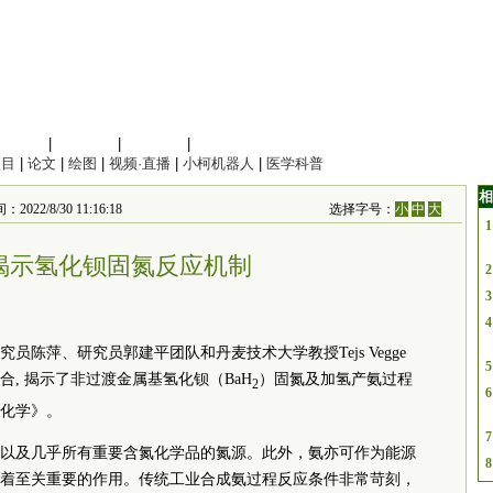
信息科学
|
地球科学
|
数理科学
|
管理综合
项目
|
论文
|
绘图
|
视频·直播
|
小柯机器人
|
医学科普
相
8/30 11:16:18
选择字号：
小
中
大
1
揭示氢化钡固氮反应机制
2
3
4
究员陈萍、研究员郭建平团队和丹麦技术大学教授
Tejs Vegge
5
, 揭示了非过渡金属基氢化钡（BaH
）固氮及加氢产氨过程
2
6
化学》。
7
以及几乎所有重要含氮化学品的氮源。此外，氨亦可作为能源
8
着至关重要的作用。传统工业合成氨过程反应条件非常苛刻，