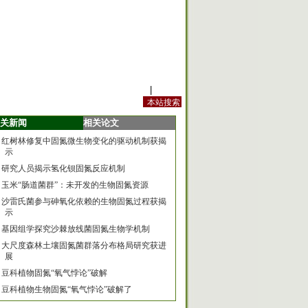
站内规定
|
手机版
关新闻
相关论文
红树林修复中固氮微生物变化的驱动机制获揭
示
研究人员揭示氢化钡固氮反应机制
玉米“肠道菌群”：未开发的生物固氮资源
沙雷氏菌参与砷氧化依赖的生物固氮过程获揭
示
基因组学探究沙棘放线菌固氮生物学机制
大尺度森林土壤固氮菌群落分布格局研究获进
展
豆科植物固氮“氧气悖论”破解
豆科植物生物固氮“氧气悖论”破解了