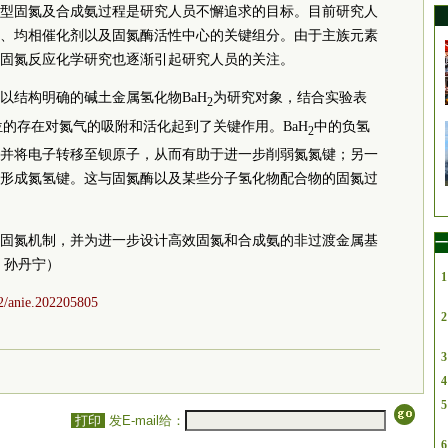
型固氮及合成氨过程是研究人员不懈追求的目标。目前研究人
、均相催化剂以及固氮酶活性中心的关键组分。由于主族元素
固氮反应化学研究也逐渐引起研究人员的关注。
以结构明确的碱土金属氢化物BaH
为研究对象，结合实验表
2
的存在对氮气的吸附和活化起到了关键作用。BaH
中的负氢
2
并将电子转移至钡原子，从而有助于进一步削弱氮氮键；另一
形成氮氢键。这与固氮酶以及某些分子氢化物配合物的固氮过
固氮机制，并为进一步设计高效固氮和合成氨的非过渡金属基
一
 孙丹宁）
1
02/anie.202205805
2
3
4
5
打印
发E-mail给：
6