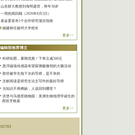
山东财大教授刘海明逝世，终年38岁
一周热闻回顾（2026年8月2日）
基金委发布1个合作研究项目指南
0
姚建林任扬州大学校长
更多>>
编辑部推荐博文
科研绘图，暑期优惠！下单立减500元
悬浮磁场传感器有望探测极微弱的大脑活动
那些被学生拖下水的导师，是不幸的
文献阅读是研究生论文写作的最好导师
当知识不再稀缺，人该回到哪里？
洪堡与马德里植物园：美洲生物地理学诞生的
西班牙根基
更多>>
32783