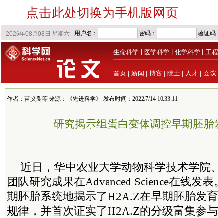
点击此处切换为手机版网页
生命科学
|
医学科学
|
化学科学
|
工程
首页
|
新闻
|
博客
|
院士
|
人才
|
会议
作者：苗义良等 来源：《先进科学》 发布时间：2022/7/14 10:33:11
研究揭示组蛋白变体调控早期胚胎
近日，华中农业大学动物科学技术学院
团队研究成果在Advanced Science在
期胚胎系统地揭示了H2A.Z在早期胚胎发
规律，并首次证实了H2A.Z的分级富集参